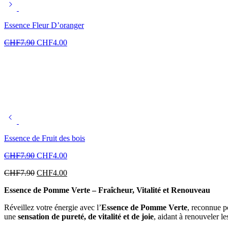
Essence Fleur D’oranger
CHF
7.90
CHF
4.00
Essence de Fruit des bois
CHF
7.90
CHF
4.00
CHF
7.90
CHF
4.00
Essence de Pomme Verte – Fraîcheur, Vitalité et Renouveau
Réveillez votre énergie avec l’
Essence de Pomme Verte
, reconnue 
une
sensation de pureté, de vitalité et de joie
, aidant à renouveler le