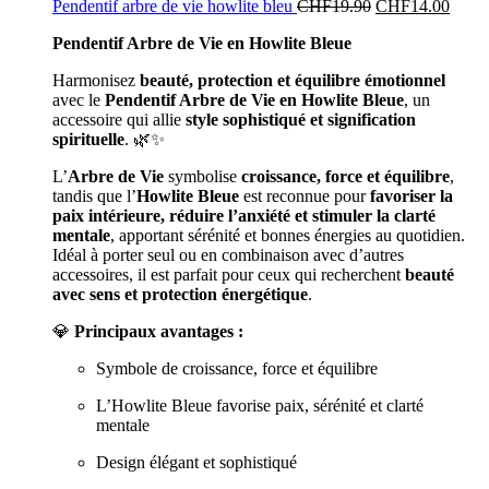
Pendentif arbre de vie howlite bleu
CHF
19.90
CHF
14.00
Pendentif Arbre de Vie en Howlite Bleue
Harmonisez
beauté, protection et équilibre émotionnel
avec le
Pendentif Arbre de Vie en Howlite Bleue
, un
accessoire qui allie
style sophistiqué et signification
spirituelle
. 🌿✨
L’
Arbre de Vie
symbolise
croissance, force et équilibre
,
tandis que l’
Howlite Bleue
est reconnue pour
favoriser la
paix intérieure, réduire l’anxiété et stimuler la clarté
mentale
, apportant sérénité et bonnes énergies au quotidien.
Idéal à porter seul ou en combinaison avec d’autres
accessoires, il est parfait pour ceux qui recherchent
beauté
avec sens et protection énergétique
.
💎
Principaux avantages :
Symbole de croissance, force et équilibre
L’Howlite Bleue favorise paix, sérénité et clarté
mentale
Design élégant et sophistiqué