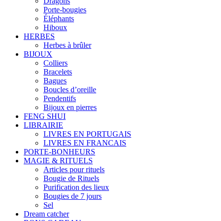
Dragons
Porte-bougies
Éléphants
Hiboux
HERBES
Herbes à brûler
BIJOUX
Colliers
Bracelets
Bagues
Boucles d’oreille
Pendentifs
Bijoux en pierres
FENG SHUI
LIBRAIRIE
LIVRES EN PORTUGAIS
LIVRES EN FRANCAIS
PORTE-BONHEURS
MAGIE & RITUELS
Articles pour rituels
Bougie de Rituels
Purification des lieux
Bougies de 7 jours
Sel
Dream catcher