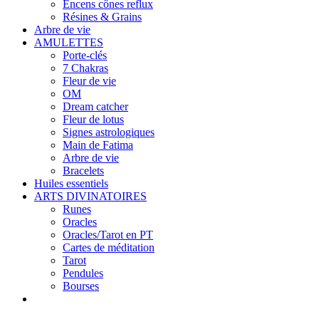
Encens cônes reflux
Résines & Grains
Arbre de vie
AMULETTES
Porte-clés
7 Chakras
Fleur de vie
OM
Dream catcher
Fleur de lotus
Signes astrologiques
Main de Fatima
Arbre de vie
Bracelets
Huiles essentiels
ARTS DIVINATOIRES
Runes
Oracles
Oracles/Tarot en PT
Cartes de méditation
Tarot
Pendules
Bourses