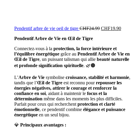
Pendentif arbre de vie oeil de tigre
CHF
24.99
CHF
19.90
Pendentif Arbre de Vie en Œil de Tigre
Connectez-vous à la
protection, la force intérieure et
l’équilibre énergétique
grâce au
Pendentif Arbre de Vie en
Œil de Tigre
, un puissant talisman qui allie
beauté naturelle
et profonde signification spirituelle
. 🌿🟤
L’
Arbre de Vie
symbolise
croissance, stabilité et harmonie
,
tandis que l’
Œil de Tigre
est reconnu pour
repousser les
énergies négatives, attirer le courage et renforcer la
confiance en soi
, aidant à maintenir le
focus et la
détermination
même dans les moments les plus difficiles.
Parfait pour ceux qui recherchent
protection et clarté
émotionnelle
, ce pendentif combine
élégance et puissance
énergétique
en un seul bijou.
💎
Principaux avantages :