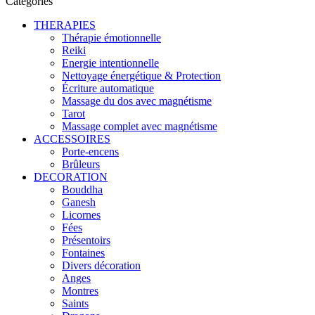
Catégories
THERAPIES
Thérapie émotionnelle
Reiki
Energie intentionnelle
Nettoyage énergétique & Protection
Écriture automatique
Massage du dos avec magnétisme
Tarot
Massage complet avec magnétisme
ACCESSOIRES
Porte-encens
Brûleurs
DECORATION
Bouddha
Ganesh
Licornes
Fées
Présentoirs
Fontaines
Divers décoration
Anges
Montres
Saints