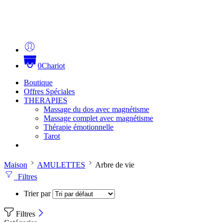
0
Chariot
Boutique
Offres Spéciales
THERAPIES
Massage du dos avec magnétisme
Massage complet avec magnétisme
Thérapie émotionnelle
Tarot
Maison
AMULETTES
Arbre de vie
Filtres
Trier par
Filtres