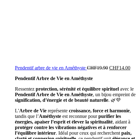
Pendentif arbre de vie en Améthyste
CHF
19.90
CHF
14.00
Pendentif Arbre de Vie en Améthyste
Ressentez
protection, sérénité et équilibre spirituel
avec le
Pendentif Arbre de Vie en Améthyste
, un bijou empreint de
signification, d’énergie et de beauté naturelle
. 🌿💜
L’
Arbre de Vie
représente
croissance, force et harmonie
,
tandis que l’
Améthyste
est reconnue pour
purifier les
énergies, apaiser l’esprit et élever la spiritualité
, aidant à
protéger contre les vibrations négatives et à renforcer
l’équilibre intérieur
. Idéal pour ceux qui recherchent
paix,
clarté et connexion spirituelle
, ce pendentif unit
élégance et