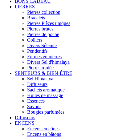
BONS CADEAU
PIERRES
Pierres collection
Bracelets
Pierres Pièces uniques
Pierres brutes
Pierres de poche
Colliers
Divers Sélénite
Pendentifs
Formes en pierres
Divers Sel d'himalaya
Pierres roulée
SENTEURS & BIEN-ÊTRE
Sel Himalaya
Diffuseurs
Sachets aromatique
Huiles de massage
Essences
Savons
Bougies parfumées
Diffuseurs
ENCENS
Encens en cônes
Encens en bâtons