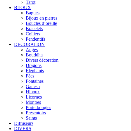
Tarot
BIJOUX
Bagues
Bijoux en pierres
Boucles d’oreille
Bracelets
Colliers
Pendentifs
DECORATION
Anges
Bouddha
Divers décoration
Dragons
Éléphants
Fées
Fontaines
Ganesh
Hiboux
Licornes
Montres
Porte-bougies
Présentoirs
Saints
Diffuseurs
DIVERS