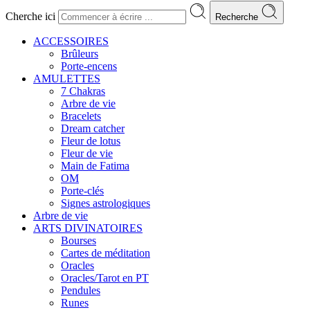
Cherche ici
Recherche
ACCESSOIRES
Brûleurs
Porte-encens
AMULETTES
7 Chakras
Arbre de vie
Bracelets
Dream catcher
Fleur de lotus
Fleur de vie
Main de Fatima
OM
Porte-clés
Signes astrologiques
Arbre de vie
ARTS DIVINATOIRES
Bourses
Cartes de méditation
Oracles
Oracles/Tarot en PT
Pendules
Runes