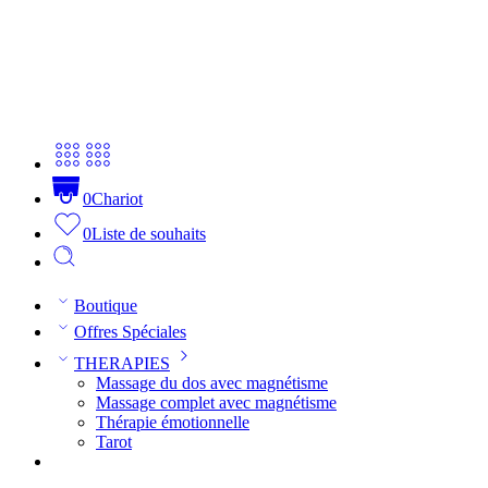
0
Chariot
0
Liste de souhaits
Boutique
Offres Spéciales
THERAPIES
Massage du dos avec magnétisme
Massage complet avec magnétisme
Thérapie émotionnelle
Tarot