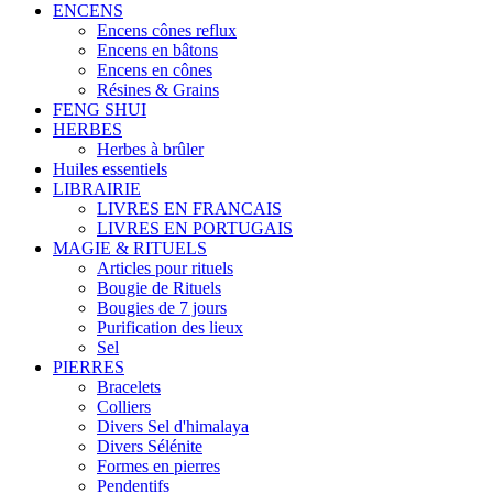
ENCENS
Encens cônes reflux
Encens en bâtons
Encens en cônes
Résines & Grains
FENG SHUI
HERBES
Herbes à brûler
Huiles essentiels
LIBRAIRIE
LIVRES EN FRANCAIS
LIVRES EN PORTUGAIS
MAGIE & RITUELS
Articles pour rituels
Bougie de Rituels
Bougies de 7 jours
Purification des lieux
Sel
PIERRES
Bracelets
Colliers
Divers Sel d'himalaya
Divers Sélénite
Formes en pierres
Pendentifs