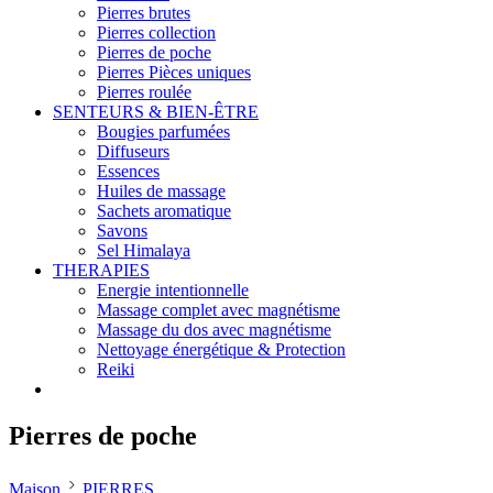
Pierres brutes
Pierres collection
Pierres de poche
Pierres Pièces uniques
Pierres roulée
SENTEURS & BIEN-ÊTRE
Bougies parfumées
Diffuseurs
Essences
Huiles de massage
Sachets aromatique
Savons
Sel Himalaya
THERAPIES
Energie intentionnelle
Massage complet avec magnétisme
Massage du dos avec magnétisme
Nettoyage énergétique & Protection
Reiki
Pierres de poche
Maison
PIERRES