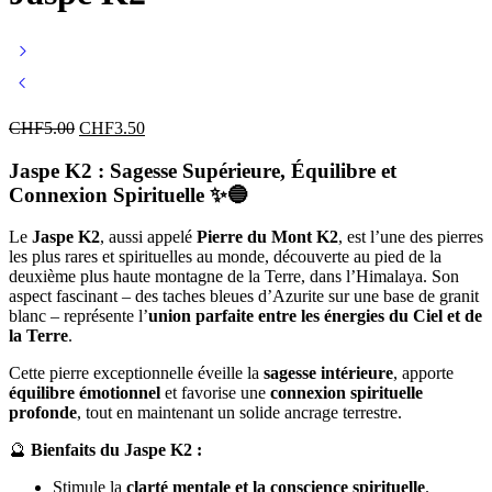
CHF
5.00
CHF
3.50
Jaspe K2 : Sagesse Supérieure, Équilibre et
Connexion Spirituelle
✨🔵
Le
Jaspe K2
, aussi appelé
Pierre du Mont K2
, est l’une des pierres
les plus rares et spirituelles au monde, découverte au pied de la
deuxième plus haute montagne de la Terre, dans l’Himalaya. Son
aspect fascinant – des taches bleues d’Azurite sur une base de granit
blanc – représente l’
union parfaite entre les énergies du Ciel et de
la Terre
.
Cette pierre exceptionnelle éveille la
sagesse intérieure
, apporte
équilibre émotionnel
et favorise une
connexion spirituelle
profonde
, tout en maintenant un solide ancrage terrestre.
🔮
Bienfaits du Jaspe K2 :
Stimule la
clarté mentale et la conscience spirituelle
.