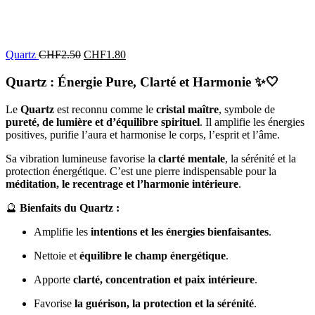
Quartz
CHF
2.50
CHF
1.80
Quartz : Énergie Pure, Clarté et Harmonie
✨🤍
Le
Quartz
est reconnu comme le
cristal maître
, symbole de
pureté, de lumière et d’équilibre spirituel
. Il amplifie les énergies
positives, purifie l’aura et harmonise le corps, l’esprit et l’âme.
Sa vibration lumineuse favorise la
clarté mentale
, la sérénité et la
protection énergétique. C’est une pierre indispensable pour la
méditation, le recentrage et l’harmonie intérieure
.
🔮
Bienfaits du Quartz :
Amplifie les
intentions et les énergies bienfaisantes
.
Nettoie et
équilibre le champ énergétique
.
Apporte
clarté, concentration et paix intérieure
.
Favorise
la guérison, la protection et la sérénité
.