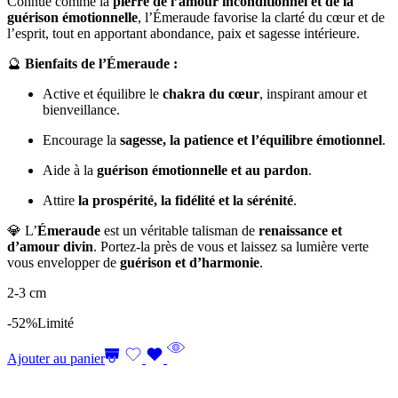
Connue comme la
pierre de l’amour inconditionnel et de la
guérison émotionnelle
, l’Émeraude favorise la clarté du cœur et de
l’esprit, tout en apportant abondance, paix et sagesse intérieure.
🔮
Bienfaits de l’Émeraude :
Active et équilibre le
chakra du cœur
, inspirant amour et
bienveillance.
Encourage la
sagesse, la patience et l’équilibre émotionnel
.
Aide à la
guérison émotionnelle et au pardon
.
Attire
la prospérité, la fidélité et la sérénité
.
💎 L’
Émeraude
est un véritable talisman de
renaissance et
d’amour divin
. Portez-la près de vous et laissez sa lumière verte
vous envelopper de
guérison et d’harmonie
.
2-3 cm
-52%
Limité
Ajouter au panier