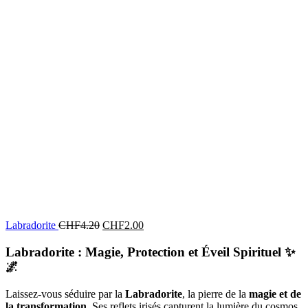
Labradorite
CHF
4.20
CHF
2.00
Labradorite : Magie, Protection et Éveil Spirituel
✨
🌌
Laissez-vous séduire par la
Labradorite
, la pierre de la
magie et de
la transformation
. Ses reflets irisés capturent la lumière du cosmos