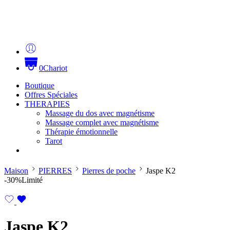
0
Chariot
Boutique
Offres Spéciales
THERAPIES
Massage du dos avec magnétisme
Massage complet avec magnétisme
Thérapie émotionnelle
Tarot
Maison
PIERRES
Pierres de poche
Jaspe K2
-30%
Limité
Jaspe K2