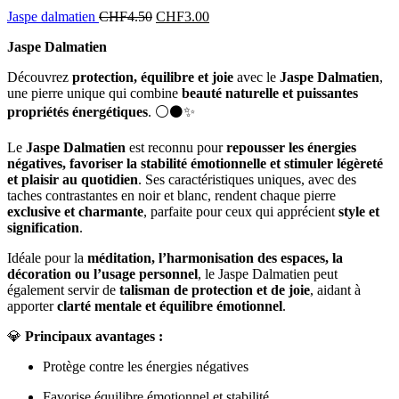
Jaspe dalmatien
CHF
4.50
CHF
3.00
Jaspe Dalmatien
Découvrez
protection, équilibre et joie
avec le
Jaspe Dalmatien
,
une pierre unique qui combine
beauté naturelle et puissantes
propriétés énergétiques
. ⚪⚫✨
Le
Jaspe Dalmatien
est reconnu pour
repousser les énergies
négatives, favoriser la stabilité émotionnelle et stimuler légèreté
et plaisir au quotidien
. Ses caractéristiques uniques, avec des
taches contrastantes en noir et blanc, rendent chaque pierre
exclusive et charmante
, parfaite pour ceux qui apprécient
style et
signification
.
Idéale pour la
méditation, l’harmonisation des espaces, la
décoration ou l’usage personnel
, le Jaspe Dalmatien peut
également servir de
talisman de protection et de joie
, aidant à
apporter
clarté mentale et équilibre émotionnel
.
💎
Principaux avantages :
Protège contre les énergies négatives
Favorise équilibre émotionnel et stabilité