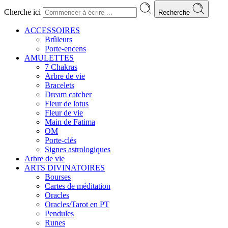
Cherche ici
Recherche
ACCESSOIRES
Brûleurs
Porte-encens
AMULETTES
7 Chakras
Arbre de vie
Bracelets
Dream catcher
Fleur de lotus
Fleur de vie
Main de Fatima
OM
Porte-clés
Signes astrologiques
Arbre de vie
ARTS DIVINATOIRES
Bourses
Cartes de méditation
Oracles
Oracles/Tarot en PT
Pendules
Runes