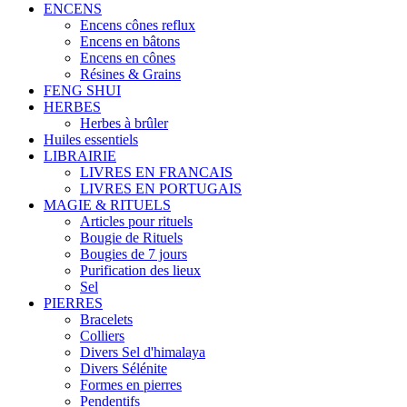
ENCENS
Encens cônes reflux
Encens en bâtons
Encens en cônes
Résines & Grains
FENG SHUI
HERBES
Herbes à brûler
Huiles essentiels
LIBRAIRIE
LIVRES EN FRANCAIS
LIVRES EN PORTUGAIS
MAGIE & RITUELS
Articles pour rituels
Bougie de Rituels
Bougies de 7 jours
Purification des lieux
Sel
PIERRES
Bracelets
Colliers
Divers Sel d'himalaya
Divers Sélénite
Formes en pierres
Pendentifs