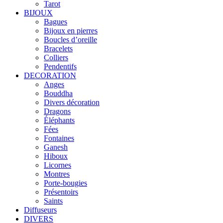
Tarot
BIJOUX
Bagues
Bijoux en pierres
Boucles d’oreille
Bracelets
Colliers
Pendentifs
DECORATION
Anges
Bouddha
Divers décoration
Dragons
Éléphants
Fées
Fontaines
Ganesh
Hiboux
Licornes
Montres
Porte-bougies
Présentoirs
Saints
Diffuseurs
DIVERS