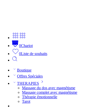
0
Chariot
0
Liste de souhaits
Boutique
Offres Spéciales
THERAPIES
Massage du dos avec magnétisme
Massage complet avec magnétisme
Thérapie émotionnelle
Tarot