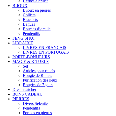
Herbes à brûler
BIJOUX
Bijoux en pierres
Colliers
Bracelets
Bagues
Boucles d’oreille
Pendentifs
FENG SHUI
LIBRAIRIE
LIVRES EN FRANCAIS
LIVRES EN PORTUGAIS
PORTE-BONHEURS
MAGIE & RITUELS
Sel
Articles pour rituels
Bougie de Rituels
Purification des lieux
Bougies de 7 jours
Dream catcher
BONS CADEAU
PIERRES
Divers Sélénite
Pendentifs
Formes en pierres