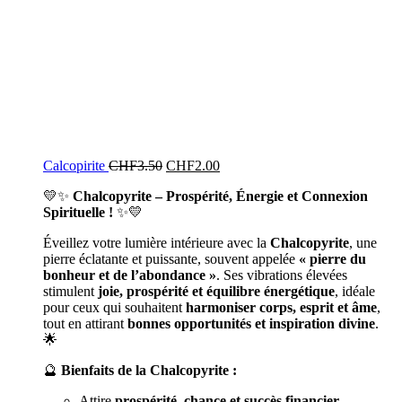
Calcopirite
CHF
3.50
CHF
2.00
💛✨
Chalcopyrite – Prospérité, Énergie et Connexion
Spirituelle !
✨💛
Éveillez votre lumière intérieure avec la
Chalcopyrite
, une
pierre éclatante et puissante, souvent appelée
« pierre du
bonheur et de l’abondance »
. Ses vibrations élevées
stimulent
joie, prospérité et équilibre énergétique
, idéale
pour ceux qui souhaitent
harmoniser corps, esprit et âme
,
tout en attirant
bonnes opportunités et inspiration divine
.
🌟
🔮
Bienfaits de la Chalcopyrite :
Attire
prospérité, chance et succès financier
.