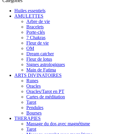
Catégories
Huiles essentiels
AMULETTES
Arbre de vie
Bracelets
Porte-clés
7 Chakras
Fleur de vie
OM
Dream catcher
Fleur de lotus
Signes astrologiques
Main de Fatima
ARTS DIVINATOIRES
Runes
Oracles
Oracles/Tarot en PT
Cartes de méditation
Tarot
Pendules
Bourses
THERAPIES
Massage du dos avec magnétisme
Tarot