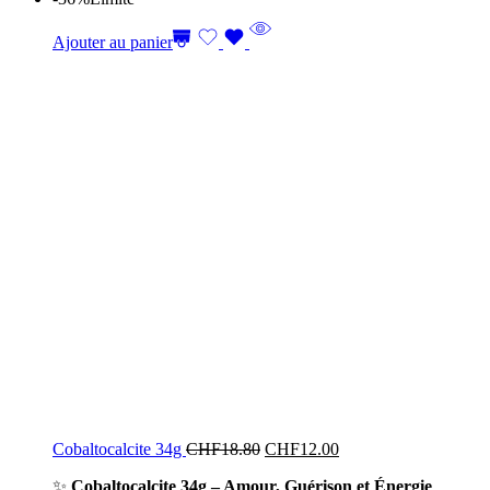
Ajouter au panier
Cobaltocalcite 34g
CHF
18.80
CHF
12.00
✨
Cobaltocalcite 34g – Amour, Guérison et Énergie