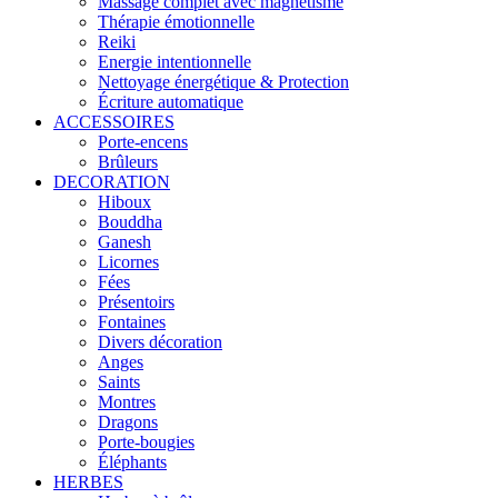
Massage complet avec magnétisme
Thérapie émotionnelle
Reiki
Energie intentionnelle
Nettoyage énergétique & Protection
Écriture automatique
ACCESSOIRES
Porte-encens
Brûleurs
DECORATION
Hiboux
Bouddha
Ganesh
Licornes
Fées
Présentoirs
Fontaines
Divers décoration
Anges
Saints
Montres
Dragons
Porte-bougies
Éléphants
HERBES