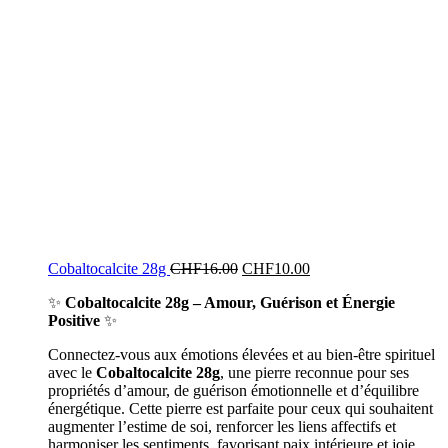
Cobaltocalcite 28g
CHF
16.00
CHF
10.00
✨
Cobaltocalcite 28g – Amour, Guérison et Énergie
Positive
✨
Connectez-vous aux émotions élevées et au bien-être spirituel
avec le
Cobaltocalcite 28g
, une pierre reconnue pour ses
propriétés d’amour, de guérison émotionnelle et d’équilibre
énergétique. Cette pierre est parfaite pour ceux qui souhaitent
augmenter l’estime de soi, renforcer les liens affectifs et
harmoniser les sentiments, favorisant paix intérieure et joie.