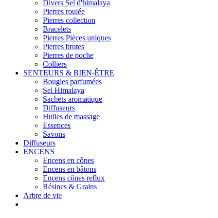
Divers Sel d'himalaya
Pierres roulée
Pierres collection
Bracelets
Pierres Pièces uniques
Pierres brutes
Pierres de poche
Colliers
SENTEURS & BIEN-ÊTRE
Bougies parfumées
Sel Himalaya
Sachets aromatique
Diffuseurs
Huiles de massage
Essences
Savons
Diffuseurs
ENCENS
Encens en cônes
Encens en bâtons
Encens cônes reflux
Résines & Grains
Arbre de vie