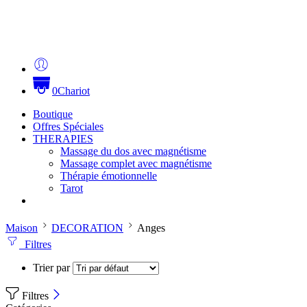
0
Chariot
Boutique
Offres Spéciales
THERAPIES
Massage du dos avec magnétisme
Massage complet avec magnétisme
Thérapie émotionnelle
Tarot
Maison
DECORATION
Anges
Filtres
Trier par
Filtres