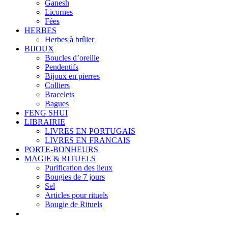
Ganesh
Licornes
Fées
HERBES
Herbes à brûler
BIJOUX
Boucles d’oreille
Pendentifs
Bijoux en pierres
Colliers
Bracelets
Bagues
FENG SHUI
LIBRAIRIE
LIVRES EN PORTUGAIS
LIVRES EN FRANCAIS
PORTE-BONHEURS
MAGIE & RITUELS
Purification des lieux
Bougies de 7 jours
Sel
Articles pour rituels
Bougie de Rituels