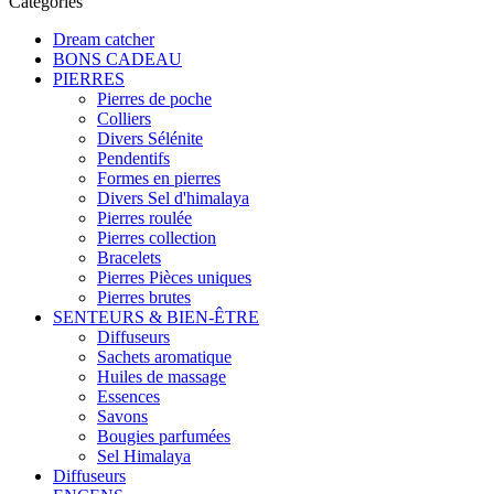
Catégories
Dream catcher
BONS CADEAU
PIERRES
Pierres de poche
Colliers
Divers Sélénite
Pendentifs
Formes en pierres
Divers Sel d'himalaya
Pierres roulée
Pierres collection
Bracelets
Pierres Pièces uniques
Pierres brutes
SENTEURS & BIEN-ÊTRE
Diffuseurs
Sachets aromatique
Huiles de massage
Essences
Savons
Bougies parfumées
Sel Himalaya
Diffuseurs