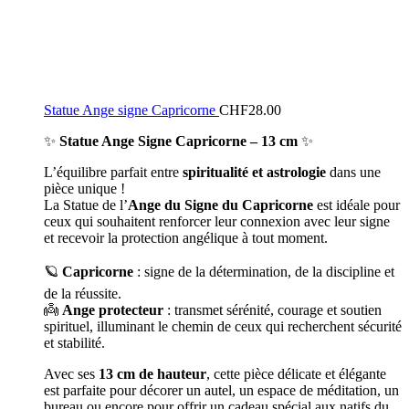
Statue Ange signe Capricorne
CHF
28.00
✨
Statue Ange Signe Capricorne – 13 cm
✨
L’équilibre parfait entre
spiritualité et astrologie
dans une
pièce unique !
La Statue de l’
Ange du Signe du Capricorne
est idéale pour
ceux qui souhaitent renforcer leur connexion avec leur signe
et recevoir la protection angélique à tout moment.
🪐
Capricorne
: signe de la détermination, de la discipline et
de la réussite.
👼
Ange protecteur
: transmet sérénité, courage et soutien
spirituel, illuminant le chemin de ceux qui recherchent sécurité
et stabilité.
Avec ses
13 cm de hauteur
, cette pièce délicate et élégante
est parfaite pour décorer un autel, un espace de méditation, un
bureau ou encore pour offrir un cadeau spécial aux natifs du