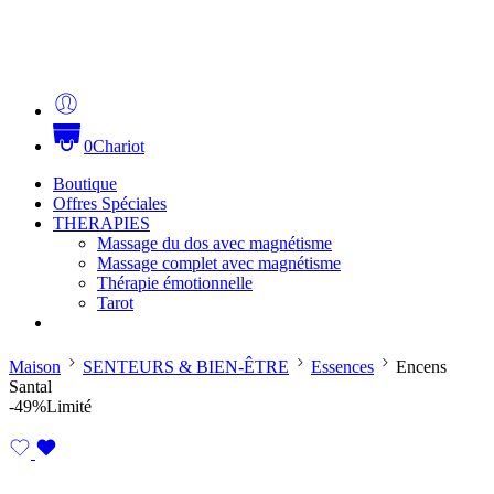
0
Chariot
Boutique
Offres Spéciales
THERAPIES
Massage du dos avec magnétisme
Massage complet avec magnétisme
Thérapie émotionnelle
Tarot
Maison
SENTEURS & BIEN-ÊTRE
Essences
Encens
Santal
-49%
Limité