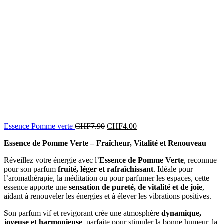
Essence Pomme verte
CHF
7.90
CHF
4.00
Essence de Pomme Verte – Fraîcheur, Vitalité et Renouveau
Réveillez votre énergie avec l’
Essence de Pomme Verte
, reconnue
pour son parfum
fruité, léger et rafraîchissant
. Idéale pour
l’aromathérapie, la méditation ou pour parfumer les espaces, cette
essence apporte une
sensation de pureté, de vitalité et de joie
,
aidant à renouveler les énergies et à élever les vibrations positives.
Son parfum vif et revigorant crée une atmosphère
dynamique,
joyeuse et harmonieuse
, parfaite pour stimuler la bonne humeur, la