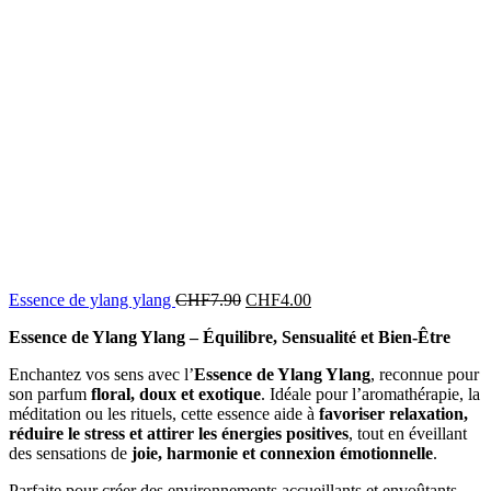
Essence de ylang ylang
CHF
7.90
CHF
4.00
Essence de Ylang Ylang – Équilibre, Sensualité et Bien-Être
Enchantez vos sens avec l’
Essence de Ylang Ylang
, reconnue pour
son parfum
floral, doux et exotique
. Idéale pour l’aromathérapie, la
méditation ou les rituels, cette essence aide à
favoriser relaxation,
réduire le stress et attirer les énergies positives
, tout en éveillant
des sensations de
joie, harmonie et connexion émotionnelle
.
Parfaite pour créer des environnements accueillants et envoûtants,