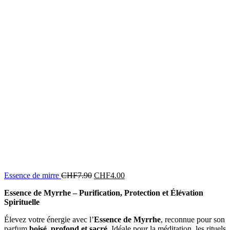
Essence de mirre
CHF
7.90
CHF
4.00
Essence de Myrrhe – Purification, Protection et Élévation
Spirituelle
Élevez votre énergie avec l’
Essence de Myrrhe
, reconnue pour son
parfum
boisé, profond et sacré
. Idéale pour la méditation, les rituels