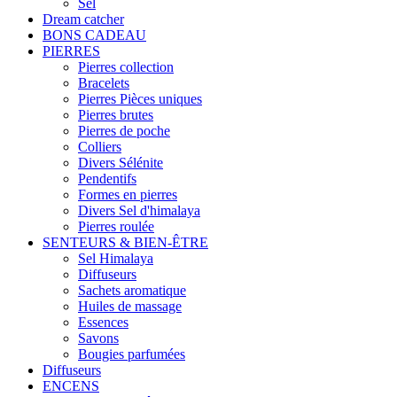
Sel
Dream catcher
BONS CADEAU
PIERRES
Pierres collection
Bracelets
Pierres Pièces uniques
Pierres brutes
Pierres de poche
Colliers
Divers Sélénite
Pendentifs
Formes en pierres
Divers Sel d'himalaya
Pierres roulée
SENTEURS & BIEN-ÊTRE
Sel Himalaya
Diffuseurs
Sachets aromatique
Huiles de massage
Essences
Savons
Bougies parfumées
Diffuseurs
ENCENS