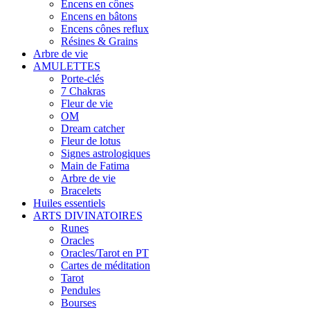
Encens en cônes
Encens en bâtons
Encens cônes reflux
Résines & Grains
Arbre de vie
AMULETTES
Porte-clés
7 Chakras
Fleur de vie
OM
Dream catcher
Fleur de lotus
Signes astrologiques
Main de Fatima
Arbre de vie
Bracelets
Huiles essentiels
ARTS DIVINATOIRES
Runes
Oracles
Oracles/Tarot en PT
Cartes de méditation
Tarot
Pendules
Bourses