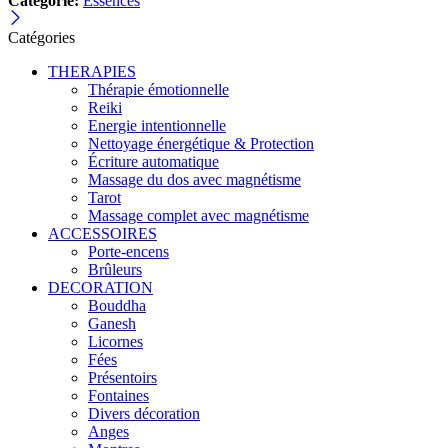
Catégorie:
Essences
Catégories
THERAPIES
Thérapie émotionnelle
Reiki
Energie intentionnelle
Nettoyage énergétique & Protection
Écriture automatique
Massage du dos avec magnétisme
Tarot
Massage complet avec magnétisme
ACCESSOIRES
Porte-encens
Brûleurs
DECORATION
Bouddha
Ganesh
Licornes
Fées
Présentoirs
Fontaines
Divers décoration
Anges