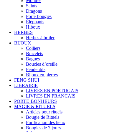
Montres
Saints
Dragons
Porte-bougies
Éléphants
Hiboux
HERBES
Herbes à brûler
BIJOUX
Colliers
Bracelets
Bagues
Boucles d’oreille
Pendentifs
Bijoux en pierres
FENG SHUI
LIBRAIRIE
LIVRES EN PORTUGAIS
LIVRES EN FRANCAIS
PORTE-BONHEURS
MAGIE & RITUELS
Articles pour rituels
Bougie de Rituels
Purification des lieux
Bougies de 7 jours