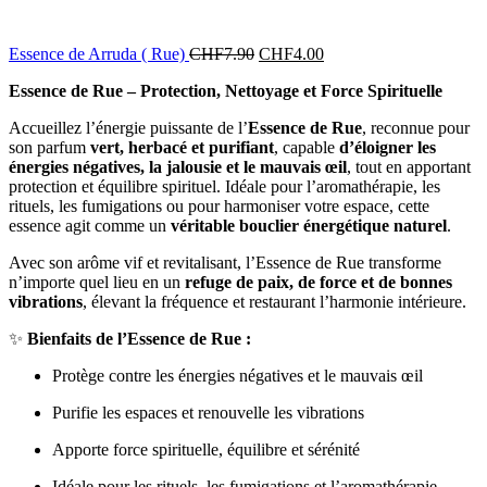
Essence de Arruda ( Rue)
CHF
7.90
CHF
4.00
Essence de Rue – Protection, Nettoyage et Force Spirituelle
Accueillez l’énergie puissante de l’
Essence de Rue
, reconnue pour
son parfum
vert, herbacé et purifiant
, capable
d’éloigner les
énergies négatives, la jalousie et le mauvais œil
, tout en apportant
protection et équilibre spirituel. Idéale pour l’aromathérapie, les
rituels, les fumigations ou pour harmoniser votre espace, cette
essence agit comme un
véritable bouclier énergétique naturel
.
Avec son arôme vif et revitalisant, l’Essence de Rue transforme
n’importe quel lieu en un
refuge de paix, de force et de bonnes
vibrations
, élevant la fréquence et restaurant l’harmonie intérieure.
✨
Bienfaits de l’Essence de Rue :
Protège contre les énergies négatives et le mauvais œil
Purifie les espaces et renouvelle les vibrations
Apporte force spirituelle, équilibre et sérénité
Idéale pour les rituels, les fumigations et l’aromathérapie