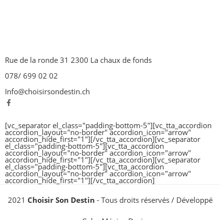
Rue de la ronde 31 2300 La chaux de fonds
078/ 699 02 02
Info@choisirsondestin.ch
[vc_separator el_class="padding-bottom-5"][vc_tta_accordion
accordion_layout="no-border" accordion_icon="arrow"
accordion_hide_first="1"]
[/vc_tta_accordion][vc_separator
el_class="padding-bottom-5"][vc_tta_accordion
accordion_layout="no-border" accordion_icon="arrow"
accordion_hide_first="1"]
[/vc_tta_accordion][vc_separator
el_class="padding-bottom-5"][vc_tta_accordion
accordion_layout="no-border" accordion_icon="arrow"
accordion_hide_first="1"]
[/vc_tta_accordion]
2021
Choisir Son Destin
- Tous droits réservés / Développé