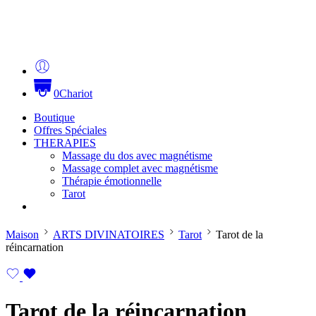
0
Chariot
Boutique
Offres Spéciales
THERAPIES
Massage du dos avec magnétisme
Massage complet avec magnétisme
Thérapie émotionnelle
Tarot
Maison
ARTS DIVINATOIRES
Tarot
Tarot de la
réincarnation
Tarot de la réincarnation