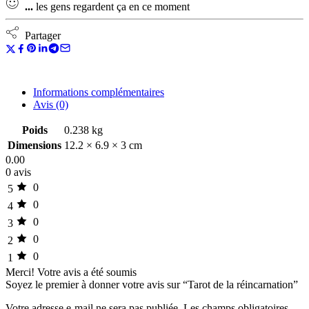
...
les gens regardent ça en ce moment
Partager
Informations complémentaires
Avis (0)
Poids
0.238 kg
Dimensions
12.2 × 6.9 × 3 cm
0.00
0 avis
0
5
0
4
0
3
0
2
0
1
Merci!
Votre avis a été soumis
Soyez le premier à donner votre avis sur “Tarot de la réincarnation”
Votre adresse e-mail ne sera pas publiée.
Les champs obligatoires