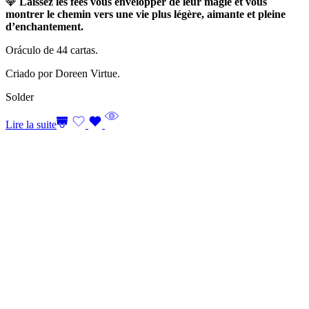
💎
Laissez les fées vous envelopper de leur magie et vous
montrer le chemin vers une vie plus légère, aimante et pleine
d’enchantement.
Oráculo de 44 cartas.
Criado por Doreen Virtue.
Solder
Lire la suite