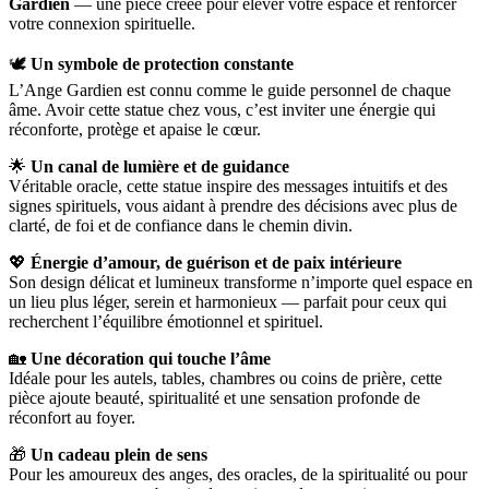
Gardien
— une pièce créée pour élever votre espace et renforcer
votre connexion spirituelle.
🕊️
Un symbole de protection constante
L’Ange Gardien est connu comme le guide personnel de chaque
âme. Avoir cette statue chez vous, c’est inviter une énergie qui
réconforte, protège et apaise le cœur.
🌟
Un canal de lumière et de guidance
Véritable oracle, cette statue inspire des messages intuitifs et des
signes spirituels, vous aidant à prendre des décisions avec plus de
clarté, de foi et de confiance dans le chemin divin.
💖
Énergie d’amour, de guérison et de paix intérieure
Son design délicat et lumineux transforme n’importe quel espace en
un lieu plus léger, serein et harmonieux — parfait pour ceux qui
recherchent l’équilibre émotionnel et spirituel.
🏡
Une décoration qui touche l’âme
Idéale pour les autels, tables, chambres ou coins de prière, cette
pièce ajoute beauté, spiritualité et une sensation profonde de
réconfort au foyer.
🎁
Un cadeau plein de sens
Pour les amoureux des anges, des oracles, de la spiritualité ou pour