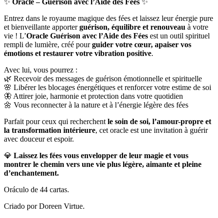
✨
Oracle – Guérison avec l’Aide des Fées
✨
Entrez dans le royaume magique des fées et laissez leur énergie pure
et bienveillante apporter
guérison, équilibre et renouveau
à votre
vie ! L’
Oracle Guérison avec l’Aide des Fées
est un outil spirituel
rempli de lumière, créé pour
guider votre cœur, apaiser vos
émotions et restaurer votre vibration positive
.
Avec lui, vous pourrez :
🌿 Recevoir des messages de guérison émotionnelle et spirituelle
🌸 Libérer les blocages énergétiques et renforcer votre estime de soi
🦋 Attirer joie, harmonie et protection dans votre quotidien
🌼 Vous reconnecter à la nature et à l’énergie légère des fées
Parfait pour ceux qui recherchent
le soin de soi, l’amour-propre et
la transformation intérieure
, cet oracle est une invitation à guérir
avec douceur et espoir.
💎
Laissez les fées vous envelopper de leur magie et vous
montrer le chemin vers une vie plus légère, aimante et pleine
d’enchantement.
Oráculo de 44 cartas.
Criado por Doreen Virtue.