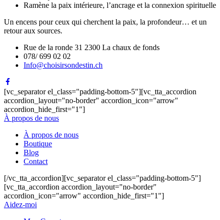
Ramène la paix intérieure, l’ancrage et la connexion spirituelle
Un encens pour ceux qui cherchent la paix, la profondeur… et un
retour aux sources.
Rue de la ronde 31 2300 La chaux de fonds
078/ 699 02 02
Info@choisirsondestin.ch
[vc_separator el_class="padding-bottom-5"][vc_tta_accordion
accordion_layout="no-border" accordion_icon="arrow"
accordion_hide_first="1"]
À propos de nous
À propos de nous
Boutique
Blog
Contact
[/vc_tta_accordion][vc_separator el_class="padding-bottom-5"]
[vc_tta_accordion accordion_layout="no-border"
accordion_icon="arrow" accordion_hide_first="1"]
Aidez-moi