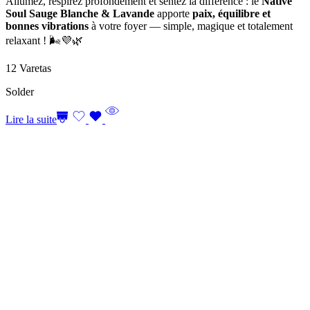
Allumez, respirez profondément et sentez la différence : le
Native
Soul Sauge Blanche & Lavande
apporte
paix, équilibre et
bonnes vibrations
à votre foyer — simple, magique et totalement
relaxant ! 🌬️💜🌿
12 Varetas
Solder
Lire la suite