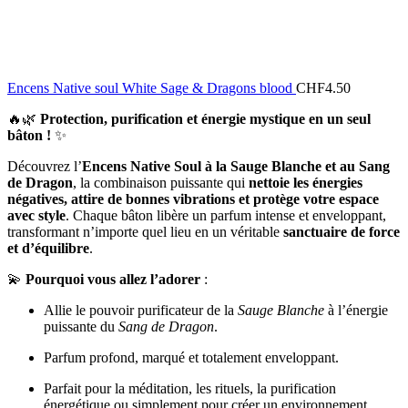
Encens Native soul White Sage & Dragons blood
CHF
4.50
🔥🌿
Protection, purification et énergie mystique en un seul
bâton !
✨
Découvrez l’
Encens Native Soul à la Sauge Blanche et au Sang
de Dragon
, la combinaison puissante qui
nettoie les énergies
négatives, attire de bonnes vibrations et protège votre espace
avec style
. Chaque bâton libère un parfum intense et enveloppant,
transformant n’importe quel lieu en un véritable
sanctuaire de force
et d’équilibre
.
💫
Pourquoi vous allez l’adorer
:
Allie le pouvoir purificateur de la
Sauge Blanche
à l’énergie
puissante du
Sang de Dragon
.
Parfum profond, marqué et totalement enveloppant.
Parfait pour la méditation, les rituels, la purification
énergétique ou simplement pour créer un environnement