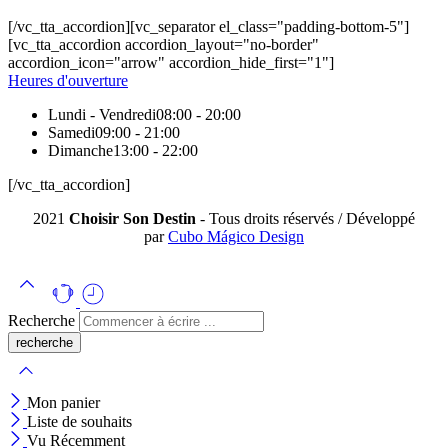
[/vc_tta_accordion][vc_separator el_class="padding-bottom-5"]
[vc_tta_accordion accordion_layout="no-border"
accordion_icon="arrow" accordion_hide_first="1"]
Heures d'ouverture
Lundi - Vendredi
08:00 - 20:00
Samedi
09:00 - 21:00
Dimanche
13:00 - 22:00
[/vc_tta_accordion]
2021
Choisir Son Destin
- Tous droits réservés / Développé
par
Cubo Mágico Design
Recherche
Mon panier
Liste de souhaits
Vu Récemment