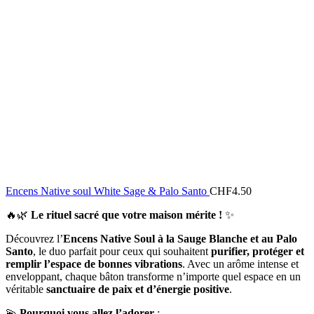
Encens Native soul White Sage & Palo Santo
CHF
4.50
🔥🌿
Le rituel sacré que votre maison mérite !
✨
Découvrez l’
Encens Native Soul à la Sauge Blanche et au Palo
Santo
, le duo parfait pour ceux qui souhaitent
purifier, protéger et
remplir l’espace de bonnes vibrations
. Avec un arôme intense et
enveloppant, chaque bâton transforme n’importe quel espace en un
véritable
sanctuaire de paix et d’énergie positive
.
💫
Pourquoi vous allez l’adorer
: