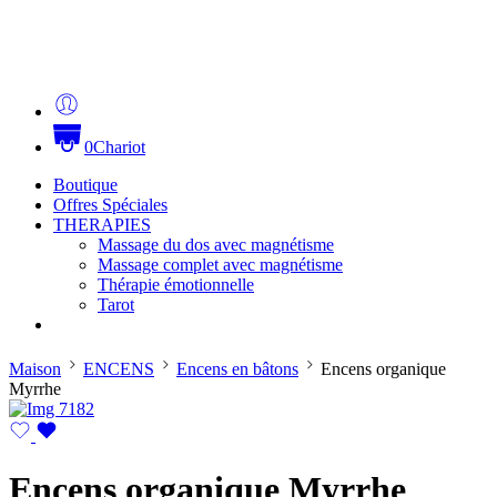
0
Chariot
Boutique
Offres Spéciales
THERAPIES
Massage du dos avec magnétisme
Massage complet avec magnétisme
Thérapie émotionnelle
Tarot
Maison
ENCENS
Encens en bâtons
Encens organique
Myrrhe
Encens organique Myrrhe