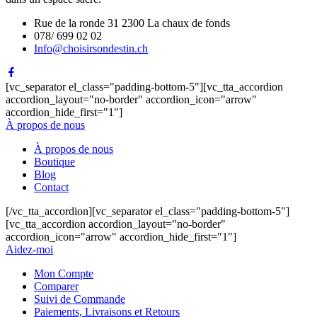
Rue de la ronde 31 2300 La chaux de fonds
078/ 699 02 02
Info@choisirsondestin.ch
[vc_separator el_class="padding-bottom-5"][vc_tta_accordion
accordion_layout="no-border" accordion_icon="arrow"
accordion_hide_first="1"]
À propos de nous
À propos de nous
Boutique
Blog
Contact
[/vc_tta_accordion][vc_separator el_class="padding-bottom-5"]
[vc_tta_accordion accordion_layout="no-border"
accordion_icon="arrow" accordion_hide_first="1"]
Aidez-moi
Mon Compte
Comparer
Suivi de Commande
Paiements, Livraisons et Retours