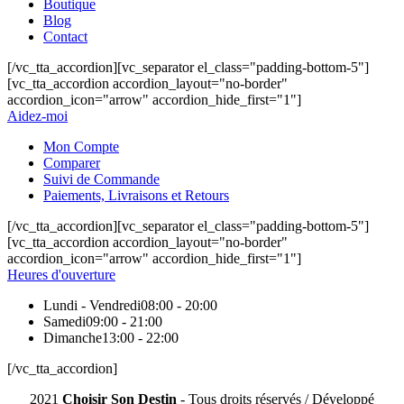
Boutique
Blog
Contact
[/vc_tta_accordion][vc_separator el_class="padding-bottom-5"]
[vc_tta_accordion accordion_layout="no-border"
accordion_icon="arrow" accordion_hide_first="1"]
Aidez-moi
Mon Compte
Comparer
Suivi de Commande
Paiements, Livraisons et Retours
[/vc_tta_accordion][vc_separator el_class="padding-bottom-5"]
[vc_tta_accordion accordion_layout="no-border"
accordion_icon="arrow" accordion_hide_first="1"]
Heures d'ouverture
Lundi - Vendredi
08:00 - 20:00
Samedi
09:00 - 21:00
Dimanche
13:00 - 22:00
[/vc_tta_accordion]
2021
Choisir Son Destin
- Tous droits réservés / Développé