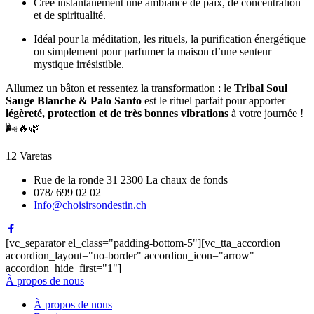
Crée instantanément une ambiance de paix, de concentration
et de spiritualité.
Idéal pour la méditation, les rituels, la purification énergétique
ou simplement pour parfumer la maison d’une senteur
mystique irrésistible.
Allumez un bâton et ressentez la transformation : le
Tribal Soul
Sauge Blanche & Palo Santo
est le rituel parfait pour apporter
légèreté, protection et de très bonnes vibrations
à votre journée !
🌬️🔥🌿
12 Varetas
Rue de la ronde 31 2300 La chaux de fonds
078/ 699 02 02
Info@choisirsondestin.ch
[vc_separator el_class="padding-bottom-5"][vc_tta_accordion
accordion_layout="no-border" accordion_icon="arrow"
accordion_hide_first="1"]
À propos de nous
À propos de nous