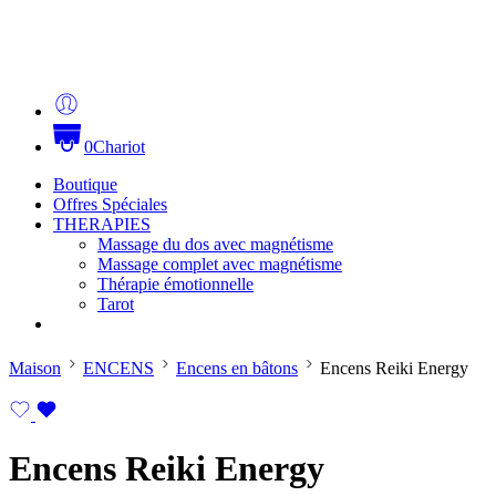
0
Chariot
Boutique
Offres Spéciales
THERAPIES
Massage du dos avec magnétisme
Massage complet avec magnétisme
Thérapie émotionnelle
Tarot
Maison
ENCENS
Encens en bâtons
Encens Reiki Energy
Encens Reiki Energy