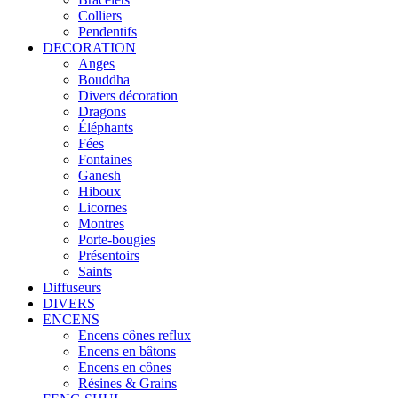
Colliers
Pendentifs
DECORATION
Anges
Bouddha
Divers décoration
Dragons
Éléphants
Fées
Fontaines
Ganesh
Hiboux
Licornes
Montres
Porte-bougies
Présentoirs
Saints
Diffuseurs
DIVERS
ENCENS
Encens cônes reflux
Encens en bâtons
Encens en cônes
Résines & Grains