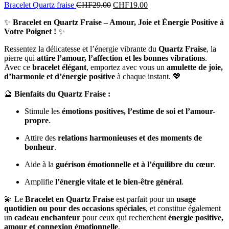
Bracelet Quartz fraise
CHF
29.00
CHF
19.00
✨
Bracelet en Quartz Fraise – Amour, Joie et Énergie Positive à
Votre Poignet !
✨
Ressentez la délicatesse et l’énergie vibrante du
Quartz Fraise
, la
pierre qui
attire l’amour, l’affection et les bonnes vibrations
.
Avec ce
bracelet élégant
, emportez avec vous un
amulette de joie,
d’harmonie et d’énergie positive
à chaque instant. 💖
🔮
Bienfaits du Quartz Fraise :
Stimule les
émotions positives, l’estime de soi et l’amour-
propre
.
Attire des
relations harmonieuses et des moments de
bonheur
.
Aide à la
guérison émotionnelle et à l’équilibre du cœur
.
Amplifie
l’énergie vitale et le bien-être général
.
💫 Le
Bracelet en Quartz Fraise
est parfait pour un
usage
quotidien ou pour des occasions spéciales
, et constitue également
un
cadeau enchanteur
pour ceux qui recherchent
énergie positive,
amour et connexion émotionnelle
.