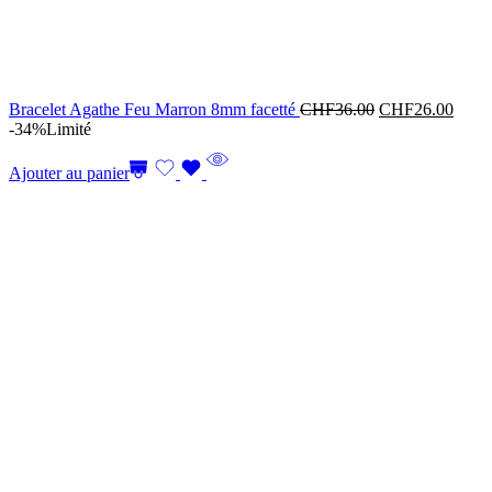
Bracelet Agathe Feu Marron 8mm facetté
CHF
36.00
CHF
26.00
-34%
Limité
Ajouter au panier