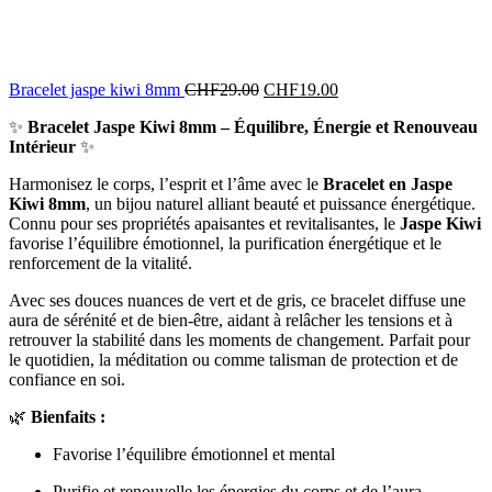
Bracelet jaspe kiwi 8mm
CHF
29.00
CHF
19.00
✨
Bracelet Jaspe Kiwi 8mm – Équilibre, Énergie et Renouveau
Intérieur
✨
Harmonisez le corps, l’esprit et l’âme avec le
Bracelet en Jaspe
Kiwi 8mm
, un bijou naturel alliant beauté et puissance énergétique.
Connu pour ses propriétés apaisantes et revitalisantes, le
Jaspe Kiwi
favorise l’équilibre émotionnel, la purification énergétique et le
renforcement de la vitalité.
Avec ses douces nuances de vert et de gris, ce bracelet diffuse une
aura de sérénité et de bien-être, aidant à relâcher les tensions et à
retrouver la stabilité dans les moments de changement. Parfait pour
le quotidien, la méditation ou comme talisman de protection et de
confiance en soi.
🌿
Bienfaits :
Favorise l’équilibre émotionnel et mental
Purifie et renouvelle les énergies du corps et de l’aura