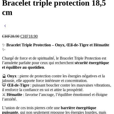
Bracelet triple protection 18,5
cm
CHF
28.90
CHF
18.90
✨
Bracelet Triple Protection – Onyx, Œil-de-Tigre et Hématite
✨
Chargé de force et de spiritualité, le Bracelet Triple Protection est
l’amulette parfaite pour ceux qui recherchent
sécurité énergétique
et équilibre au quotidien
.
🔮
Onyx
: pierre de protection contre les énergies négatives et la
jalousie, elle apporte force intérieure et concentration.
🐯
Œil-de-Tigre
: puissant bouclier contre les mauvaises vibrations,
il renforce la confiance en soi et attire la prospérité.
⚔️
Hématite
: favorise l’ancrage, l’équilibre émotionnel et éloigne
l’anxiété.
L’union de ces trois pierres crée une
barrière énergétique
puissante
, qui non seulement repousse les énergies lourdes, mais