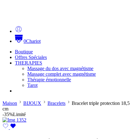
0
Chariot
Boutique
Offres Spéciales
THERAPIES
Massage du dos avec magnétisme
Massage complet avec magnétisme
Thérapie émotionnelle
Tarot
Maison
BIJOUX
Bracelets
Bracelet triple protection 18,5
cm
-35%
Limité