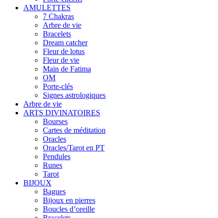
AMULETTES
7 Chakras
Arbre de vie
Bracelets
Dream catcher
Fleur de lotus
Fleur de vie
Main de Fatima
OM
Porte-clés
Signes astrologiques
Arbre de vie
ARTS DIVINATOIRES
Bourses
Cartes de méditation
Oracles
Oracles/Tarot en PT
Pendules
Runes
Tarot
BIJOUX
Bagues
Bijoux en pierres
Boucles d’oreille
Bracelets