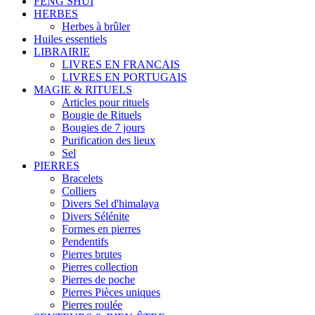
FENG SHUI
HERBES
Herbes à brûler
Huiles essentiels
LIBRAIRIE
LIVRES EN FRANCAIS
LIVRES EN PORTUGAIS
MAGIE & RITUELS
Articles pour rituels
Bougie de Rituels
Bougies de 7 jours
Purification des lieux
Sel
PIERRES
Bracelets
Colliers
Divers Sel d'himalaya
Divers Sélénite
Formes en pierres
Pendentifs
Pierres brutes
Pierres collection
Pierres de poche
Pierres Pièces uniques
Pierres roulée