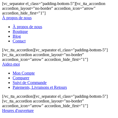
[vc_separator el_class="padding-bottom-5"][vc_tta_accordion
accordion_layout="no-border" accordion_icon="arrow"
accordion_hide_first="1"]
À propos de nous
À propos de nous
Boutique
Blog
Contact
[/vc_tta_accordion][vc_separator el_class="padding-bottom-5"]
[vc_tta_accordion accordion_layout="no-border"
accordion_icon="arrow" accordion_hide_first="1"]
Aidez-moi
Mon Compte
Comparer
Suivi de Commande
Paiements, Livraisons et Retours
[/vc_tta_accordion][vc_separator el_class="padding-bottom-5"]
[vc_tta_accordion accordion_layout="no-border"
accordion_icon="arrow" accordion_hide_first="1"]
Heures d'ouverture