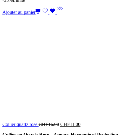
-35%
Limité
Ajouter au panier
Collier quartz rose
CHF
16.90
CHF
11.00
Collier en Quartz Rose – Amour, Harmonie et Protection