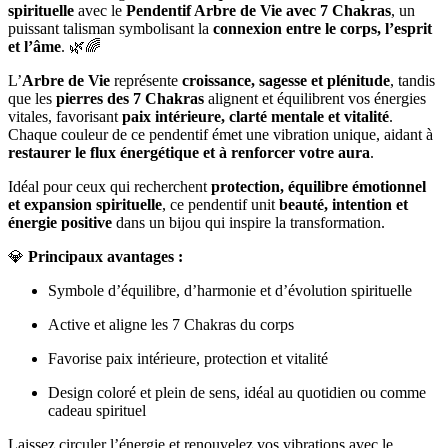
spirituelle
avec le
Pendentif Arbre de Vie avec 7 Chakras
, un
puissant talisman symbolisant la
connexion entre le corps, l’esprit
et l’âme
. 🌿🌈
L’
Arbre de Vie
représente
croissance, sagesse et plénitude
, tandis
que les
pierres des 7 Chakras
alignent et équilibrent vos énergies
vitales, favorisant
paix intérieure, clarté mentale et vitalité
.
Chaque couleur de ce pendentif émet une vibration unique, aidant à
restaurer le flux énergétique et à renforcer votre aura
.
Idéal pour ceux qui recherchent
protection, équilibre émotionnel
et expansion spirituelle
, ce pendentif unit
beauté, intention et
énergie positive
dans un bijou qui inspire la transformation.
💎
Principaux avantages :
Symbole d’équilibre, d’harmonie et d’évolution spirituelle
Active et aligne les 7 Chakras du corps
Favorise paix intérieure, protection et vitalité
Design coloré et plein de sens, idéal au quotidien ou comme
cadeau spirituel
Laissez circuler l’énergie et renouvelez vos vibrations avec le