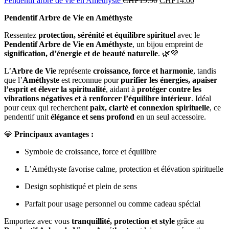
Pendentif arbre de vie en Améthyste
CHF
19.90
CHF
14.00
Pendentif Arbre de Vie en Améthyste
Ressentez
protection, sérénité et équilibre spirituel
avec le
Pendentif Arbre de Vie en Améthyste
, un bijou empreint de
signification, d’énergie et de beauté naturelle
. 🌿💜
L’
Arbre de Vie
représente
croissance, force et harmonie
, tandis
que l’
Améthyste
est reconnue pour
purifier les énergies, apaiser
l’esprit et élever la spiritualité
, aidant à
protéger contre les
vibrations négatives et à renforcer l’équilibre intérieur
. Idéal
pour ceux qui recherchent
paix, clarté et connexion spirituelle
, ce
pendentif unit
élégance et sens profond
en un seul accessoire.
💎
Principaux avantages :
Symbole de croissance, force et équilibre
L’Améthyste favorise calme, protection et élévation spirituelle
Design sophistiqué et plein de sens
Parfait pour usage personnel ou comme cadeau spécial
Emportez avec vous
tranquillité, protection et style
grâce au