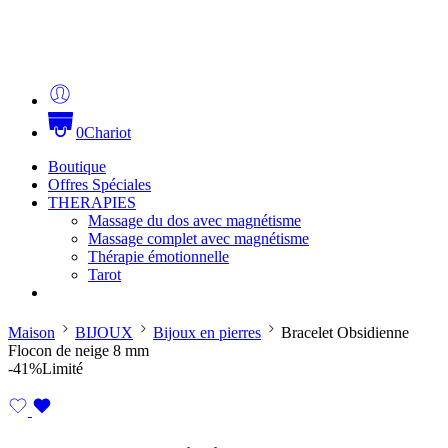
0
Chariot
Boutique
Offres Spéciales
THERAPIES
Massage du dos avec magnétisme
Massage complet avec magnétisme
Thérapie émotionnelle
Tarot
Maison
BIJOUX
Bijoux en pierres
Bracelet Obsidienne
Flocon de neige 8 mm
-41%
Limité