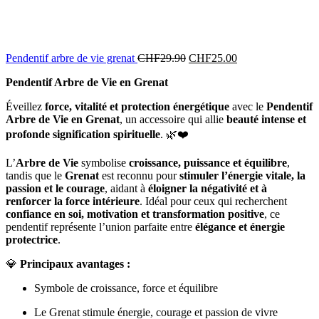
Pendentif arbre de vie grenat
CHF
29.90
CHF
25.00
Pendentif Arbre de Vie en Grenat
Éveillez
force, vitalité et protection énergétique
avec le
Pendentif
Arbre de Vie en Grenat
, un accessoire qui allie
beauté intense et
profonde signification spirituelle
. 🌿❤️
L’
Arbre de Vie
symbolise
croissance, puissance et équilibre
,
tandis que le
Grenat
est reconnu pour
stimuler l’énergie vitale, la
passion et le courage
, aidant à
éloigner la négativité et à
renforcer la force intérieure
. Idéal pour ceux qui recherchent
confiance en soi, motivation et transformation positive
, ce
pendentif représente l’union parfaite entre
élégance et énergie
protectrice
.
💎
Principaux avantages :
Symbole de croissance, force et équilibre
Le Grenat stimule énergie, courage et passion de vivre