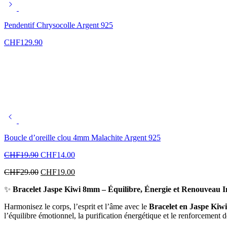
Pendentif Chrysocolle Argent 925
CHF
129.90
Boucle d’oreille clou 4mm Malachite Argent 925
CHF
19.90
CHF
14.00
CHF
29.00
CHF
19.00
✨
Bracelet Jaspe Kiwi 8mm – Équilibre, Énergie et Renouveau I
Harmonisez le corps, l’esprit et l’âme avec le
Bracelet en Jaspe Ki
l’équilibre émotionnel, la purification énergétique et le renforcement de 