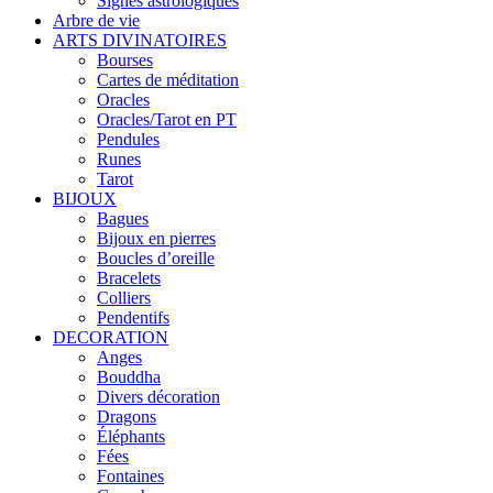
Signes astrologiques
Arbre de vie
ARTS DIVINATOIRES
Bourses
Cartes de méditation
Oracles
Oracles/Tarot en PT
Pendules
Runes
Tarot
BIJOUX
Bagues
Bijoux en pierres
Boucles d’oreille
Bracelets
Colliers
Pendentifs
DECORATION
Anges
Bouddha
Divers décoration
Dragons
Éléphants
Fées
Fontaines