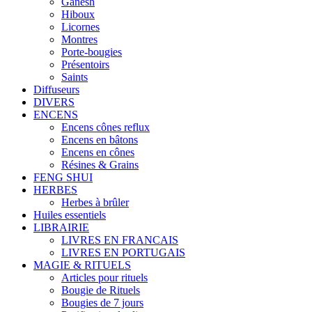
Ganesh
Hiboux
Licornes
Montres
Porte-bougies
Présentoirs
Saints
Diffuseurs
DIVERS
ENCENS
Encens cônes reflux
Encens en bâtons
Encens en cônes
Résines & Grains
FENG SHUI
HERBES
Herbes à brûler
Huiles essentiels
LIBRAIRIE
LIVRES EN FRANCAIS
LIVRES EN PORTUGAIS
MAGIE & RITUELS
Articles pour rituels
Bougie de Rituels
Bougies de 7 jours