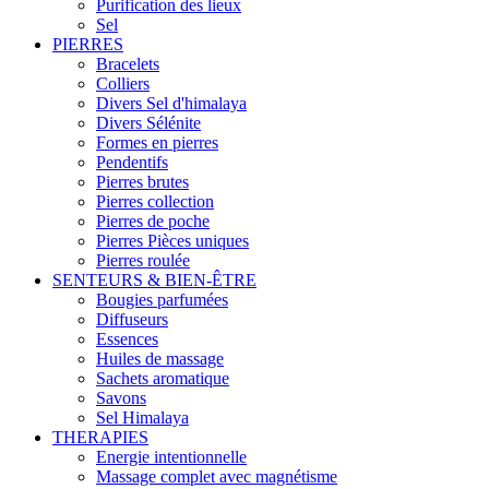
Purification des lieux
Sel
PIERRES
Bracelets
Colliers
Divers Sel d'himalaya
Divers Sélénite
Formes en pierres
Pendentifs
Pierres brutes
Pierres collection
Pierres de poche
Pierres Pièces uniques
Pierres roulée
SENTEURS & BIEN-ÊTRE
Bougies parfumées
Diffuseurs
Essences
Huiles de massage
Sachets aromatique
Savons
Sel Himalaya
THERAPIES
Energie intentionnelle
Massage complet avec magnétisme