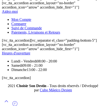
[vc_tta_accordion accordion_layout="no-border"
accordion_icon="arrow" accordion_hide_first="1"]
Aidez-moi
Mon Compte
Comparer
Suivi de Commande
Paiements, Livraisons et Retours
[/vc_tta_accordion][vc_separator el_class="padding-bottom-5"]
[vc_tta_accordion accordion_layout="no-border"
accordion_icon="arrow" accordion_hide_first="1"]
Heures d'ouverture
Lundi - Vendredi
08:00 - 20:00
Samedi
09:00 - 21:00
Dimanche
13:00 - 22:00
[/vc_tta_accordion]
2021
Choisir Son Destin
- Tous droits réservés / Développé
par
Cubo Mágico Design