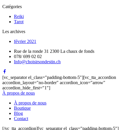
Catégories
Reiki
Tarot
Les archives
février 2021
Rue de la ronde 31 2300 La chaux de fonds
078/ 699 02 02
Info@choisirsondestin.ch
[vc_separator el_class="padding-bottom-5"][vc_tta_accordion
accordion_layout="no-border" accordion_icon="arrow"
accordion_hide_first="1"]
À propos de nous
À propos de nous
Boutique
Blog
Contact
[/vc_tta_accordion][vc_separator el_class="padding-bottom-5"]