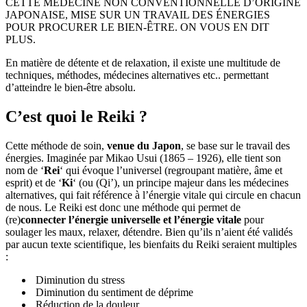
CETTE MÉDECINE NON CONVENTIONNELLE D’ORIGINE
JAPONAISE, MISE SUR UN TRAVAIL DES ÉNERGIES
POUR PROCURER LE BIEN-ÊTRE. ON VOUS EN DIT
PLUS.
En matière de détente et de relaxation, il existe une multitude de
techniques, méthodes, médecines alternatives etc.. permettant
d’atteindre le bien-être absolu.
C’est quoi le Reiki ?
Cette méthode de soin,
venue du Japon
, se base sur le travail des
énergies. Imaginée par Mikao Usui (1865 – 1926), elle tient son
nom de ‘
Rei
‘ qui évoque l’universel (regroupant matière, âme et
esprit) et de ‘
Ki
‘ (ou (Qi’), un principe majeur dans les médecines
alternatives, qui fait référence à l’énergie vitale qui circule en chacun
de nous. Le Reiki est donc une méthode qui permet de
(re)
connecter l’énergie universelle et l’énergie vitale
pour
soulager les maux, relaxer, détendre. Bien qu’ils n’aient été validés
par aucun texte scientifique, les bienfaits du Reiki seraient multiples
:
Diminution du stress
Diminution du sentiment de déprime
Réduction de la douleur