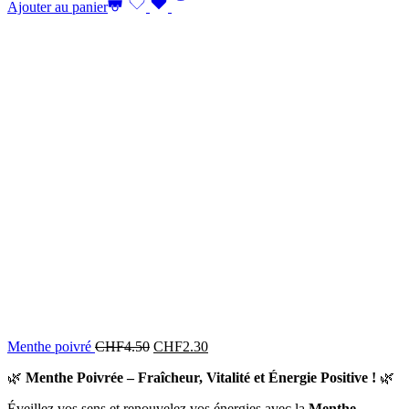
Ajouter au panier
Menthe poivré
CHF
4.50
CHF
2.30
🌿
Menthe Poivrée – Fraîcheur, Vitalité et Énergie Positive !
🌿
Éveillez vos sens et renouvelez vos énergies avec la
Menthe