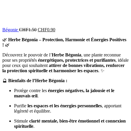
Bégonie
CHF
1.50
CHF
0.90
🌿
Herbe Bégonia – Protection, Harmonie et Énergies Positives
!
🌿
Découvrez le pouvoir de l’
Herbe Bégonia
, une plante reconnue
pour ses propriétés
énergétiques, protectrices et purifiantes
, idéale
pour ceux qui souhaitent
attirer de bonnes vibrations, renforcer
la protection spirituelle et harmoniser les espaces
. ✨
🔮
Bienfaits de l’Herbe Bégonia :
Protège contre les
énergies négatives, la jalousie et le
mauvais œil
.
Purifie
les espaces et les énergies personnelles
, apportant
légèreté et équilibre.
Stimule
clarté mentale, bien-être émotionnel et connexion
spirituelle
.