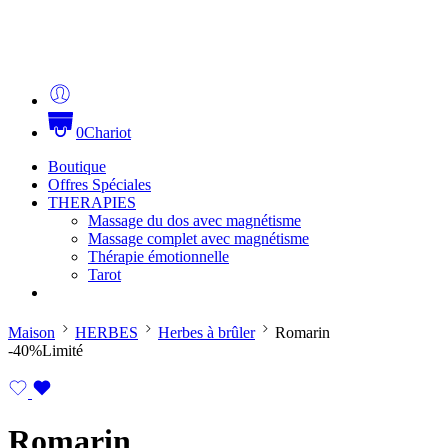
0
Chariot
Boutique
Offres Spéciales
THERAPIES
Massage du dos avec magnétisme
Massage complet avec magnétisme
Thérapie émotionnelle
Tarot
Maison
HERBES
Herbes à brûler
Romarin
-40%
Limité
Romarin