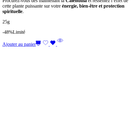
Procurez-vous dès maintenant la
Calendula
et ressentez l’effet de
cette plante puissante sur votre
énergie, bien-être et protection
spirituelle
.
25g
-48%
Limité
Ajouter au panier