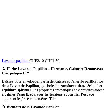
Lavande papillon
CHF
2.10
CHF
1.50
💜
Herbe Lavande Papillon – Harmonie, Calme et Renouveau
Énergétique !
💜
Laissez-vous envelopper par la délicatesse et l’énergie purificatrice
de la
Lavande Papillon
, symbole de
transformation, sérénité et
équilibre spirituel
. Ses propriétés aromatiques et vibratoires aident
à
calmer l’esprit, soulager les tensions et purifier l’espace
,
apportant légèreté et bien-être. 🦋✨
🔮
Bienfaits de la Lavande Papillon :