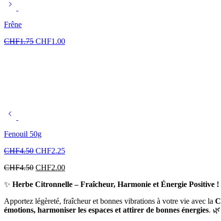
Frêne
CHF
1.75
CHF
1.00
Fenouil 50g
CHF
4.50
CHF
2.25
CHF
4.50
CHF
2.00
✨
Herbe Citronnelle – Fraîcheur, Harmonie et Énergie Positive !
Apportez légèreté, fraîcheur et bonnes vibrations à votre vie avec la
C
émotions, harmoniser les espaces et attirer de bonnes énergies
. 🌿