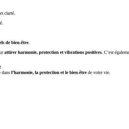
et clarté.
é.
els de bien-être
.
our
attirer harmonie, protection et vibrations positives
. C’est égalem
!
ce dans
l’harmonie, la protection et le bien-être
de votre vie.