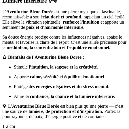
Lumière Intérieure
✨💙
L’
Aventurine Bleue Dorée
est une pierre mystique et fascinante,
reconnaissable à son
éclat doré et profond
, rappelant un ciel étoilé.
Elle élève la vibration spirituelle,
renforce l’intuition
et apporte un
sentiment de
paix et d’harmonie intérieure
.
Sa douce énergie protège contre les influences négatives, apaise le
mental et favorise la clarté de l’esprit. C’est une alliée précieuse pour
la
méditation, la concentration et l’équilibre émotionnel
.
🔮
Bienfaits de l’Aventurine Bleue Dorée :
Stimule
l’intuition, la sagesse et la créativité
.
Apporte
calme, sérénité et équilibre émotionnel
.
Protège des
énergies négatives et du stress mental
.
Attire
la confiance, la chance et la lumière intérieure
.
💎 L’
Aventurine Bleue Dorée
est bien plus qu’une pierre — c’est
une source de
lumière, de protection et d’inspiration
. Portez-la
pour rayonner de paix, d’énergie positive et de confiance.
1-2 cm