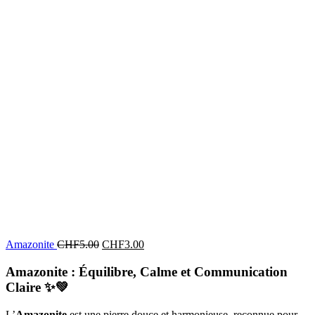
Amazonite
CHF
5.00
CHF
3.00
Amazonite : Équilibre, Calme et Communication
Claire
✨💚
L’
Amazonite
est une pierre douce et harmonieuse, reconnue pour