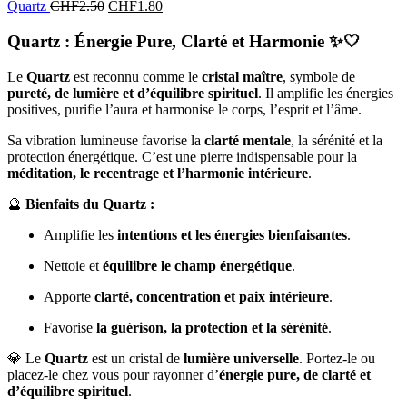
Quartz
CHF
2.50
CHF
1.80
Quartz : Énergie Pure, Clarté et Harmonie
✨🤍
Le
Quartz
est reconnu comme le
cristal maître
, symbole de
pureté, de lumière et d’équilibre spirituel
. Il amplifie les énergies
positives, purifie l’aura et harmonise le corps, l’esprit et l’âme.
Sa vibration lumineuse favorise la
clarté mentale
, la sérénité et la
protection énergétique. C’est une pierre indispensable pour la
méditation, le recentrage et l’harmonie intérieure
.
🔮
Bienfaits du Quartz :
Amplifie les
intentions et les énergies bienfaisantes
.
Nettoie et
équilibre le champ énergétique
.
Apporte
clarté, concentration et paix intérieure
.
Favorise
la guérison, la protection et la sérénité
.
💎 Le
Quartz
est un cristal de
lumière universelle
. Portez-le ou
placez-le chez vous pour rayonner d’
énergie pure, de clarté et
d’équilibre spirituel
.