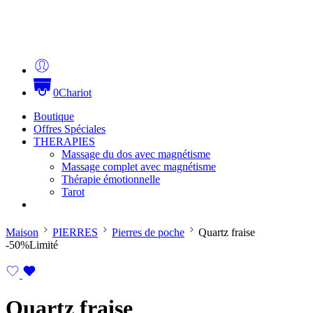
0
Chariot
Boutique
Offres Spéciales
THERAPIES
Massage du dos avec magnétisme
Massage complet avec magnétisme
Thérapie émotionnelle
Tarot
Maison
PIERRES
Pierres de poche
Quartz fraise
-50%
Limité
Quartz fraise