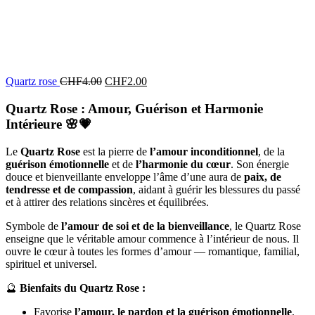
Quartz rose
CHF
4.00
CHF
2.00
Quartz Rose : Amour, Guérison et Harmonie
Intérieure
🌸💗
Le
Quartz Rose
est la pierre de
l’amour inconditionnel
, de la
guérison émotionnelle
et de
l’harmonie du cœur
. Son énergie
douce et bienveillante enveloppe l’âme d’une aura de
paix, de
tendresse et de compassion
, aidant à guérir les blessures du passé
et à attirer des relations sincères et équilibrées.
Symbole de
l’amour de soi et de la bienveillance
, le Quartz Rose
enseigne que le véritable amour commence à l’intérieur de nous. Il
ouvre le cœur à toutes les formes d’amour — romantique, familial,
spirituel et universel.
🔮
Bienfaits du Quartz Rose :
Favorise
l’amour, le pardon et la guérison émotionnelle
.