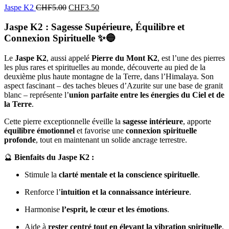
Jaspe K2
CHF
5.00
CHF
3.50
Jaspe K2 : Sagesse Supérieure, Équilibre et
Connexion Spirituelle
✨🔵
Le
Jaspe K2
, aussi appelé
Pierre du Mont K2
, est l’une des pierres
les plus rares et spirituelles au monde, découverte au pied de la
deuxième plus haute montagne de la Terre, dans l’Himalaya. Son
aspect fascinant – des taches bleues d’Azurite sur une base de granit
blanc – représente l’
union parfaite entre les énergies du Ciel et de
la Terre
.
Cette pierre exceptionnelle éveille la
sagesse intérieure
, apporte
équilibre émotionnel
et favorise une
connexion spirituelle
profonde
, tout en maintenant un solide ancrage terrestre.
🔮
Bienfaits du Jaspe K2 :
Stimule la
clarté mentale et la conscience spirituelle
.
Renforce l’
intuition et la connaissance intérieure
.
Harmonise
l’esprit, le cœur et les émotions
.
Aide à
rester centré tout en élevant la vibration spirituelle
.