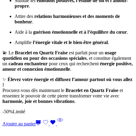
Stimule les
émotions positives, l’estime de soi et l’amour-
propre
.
Attire des
relations harmonieuses et des moments de
bonheur
.
Aide à la
guérison émotionnelle et à l’équilibre du cœur
.
Amplifie
l’énergie vitale et le bien-être général
.
💫 Le
Bracelet en Quartz Fraise
est parfait pour un
usage
quotidien ou pour des occasions spéciales
, et constitue également
un
cadeau enchanteur
pour ceux qui recherchent
énergie positive,
amour et connexion émotionnelle
.
✨
Élevez votre énergie et diffusez l’amour partout où vous allez
!
Procurez-vous dès maintenant le
Bracelet en Quartz Fraise
et
ressentez le pouvoir de cette pierre transformer votre vie avec
harmonie, joie et bonnes vibrations
.
-50%
Limité
Ajouter au panier