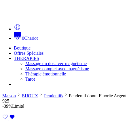
0
Chariot
Boutique
Offres Spéciales
THERAPIES
Massage du dos avec magnétisme
Massage complet avec magnétisme
Thérapie émotionnelle
Tarot
Maison
BIJOUX
Pendentifs
Pendentif donut Fluorite Argent
925
-39%
Limité