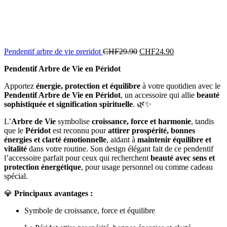
Pendentif arbre de vie preridot
CHF
29.90
CHF
24.90
Pendentif Arbre de Vie en Péridot
Apportez
énergie, protection et équilibre
à votre quotidien avec le
Pendentif Arbre de Vie en Péridot
, un accessoire qui allie
beauté
sophistiquée et signification spirituelle
. 🌿✨
L’
Arbre de Vie
symbolise
croissance, force et harmonie
, tandis
que le
Péridot
est reconnu pour
attirer prospérité, bonnes
énergies et clarté émotionnelle
, aidant à
maintenir équilibre et
vitalité
dans votre routine. Son design élégant fait de ce pendentif
l’accessoire parfait pour ceux qui recherchent
beauté avec sens et
protection énergétique
, pour usage personnel ou comme cadeau
spécial.
💎
Principaux avantages :
Symbole de croissance, force et équilibre