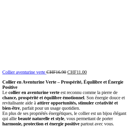
Le
Le
Collier aventurine verte
CHF
16.90
CHF
11.00
prix
prix
Collier en Aventurine Verte – Prospérité, Équilibre et Énergie
initial
actuel
Positive
était :
est :
Le
collier en aventurine verte
est reconnu comme la pierre de
CHF16.90.
CHF11.00.
chance, prospérité et équilibre émotionnel
. Son énergie douce et
revitalisante aide à
attirer opportunités, stimuler créativité et
bien-être
, parfait pour un usage quotidien.
En plus de ses propriétés énergétiques, le collier est un bijou élégant
qui allie
beauté naturelle et style
, vous permettant de porter
harmonie, protection et énergie positive
partout avec vous.