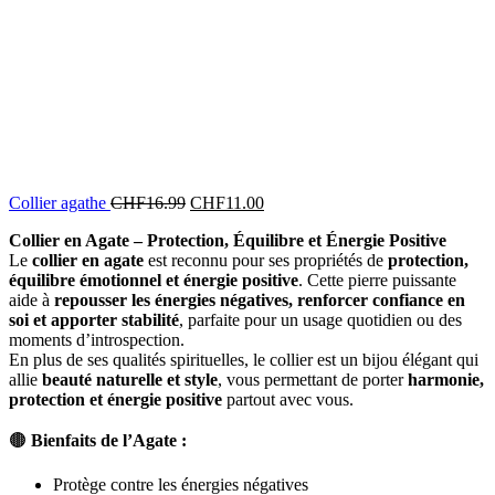
Le
Le
Collier agathe
CHF
16.99
CHF
11.00
prix
prix
Collier en Agate – Protection, Équilibre et Énergie Positive
initial
actuel
Le
collier en agate
est reconnu pour ses propriétés de
protection,
était :
est :
équilibre émotionnel et énergie positive
. Cette pierre puissante
CHF16.99.
CHF11.00.
aide à
repousser les énergies négatives, renforcer confiance en
soi et apporter stabilité
, parfaite pour un usage quotidien ou des
moments d’introspection.
En plus de ses qualités spirituelles, le collier est un bijou élégant qui
allie
beauté naturelle et style
, vous permettant de porter
harmonie,
protection et énergie positive
partout avec vous.
🟤
Bienfaits de l’Agate :
Protège contre les énergies négatives