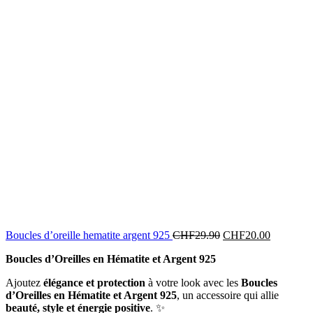
Le
Le
Boucles d’oreille hematite argent 925
CHF
29.90
CHF
20.00
prix
prix
Boucles d’Oreilles en Hématite et Argent 925
initial
actuel
était :
est :
Ajoutez
élégance et protection
à votre look avec les
Boucles
CHF29.90.
CHF20.0
d’Oreilles en Hématite et Argent 925
, un accessoire qui allie
beauté, style et énergie positive
. ✨