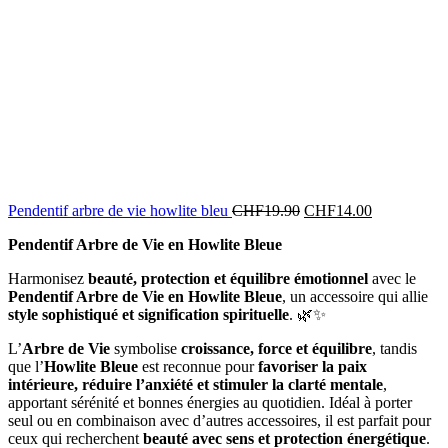
Le
Le
Pendentif arbre de vie howlite bleu
CHF
19.90
CHF
14.00
prix
prix
Pendentif Arbre de Vie en Howlite Bleue
initial
actuel
était :
est :
Harmonisez
beauté, protection et équilibre émotionnel
avec le
CHF19.90.
CHF14.00.
Pendentif Arbre de Vie en Howlite Bleue
, un accessoire qui allie
style sophistiqué et signification spirituelle
. 🌿✨
L’
Arbre de Vie
symbolise
croissance, force et équilibre
, tandis
que l’
Howlite Bleue
est reconnue pour
favoriser la paix
intérieure, réduire l’anxiété et stimuler la clarté mentale
,
apportant sérénité et bonnes énergies au quotidien. Idéal à porter
seul ou en combinaison avec d’autres accessoires, il est parfait pour
ceux qui recherchent
beauté avec sens et protection énergétique
.