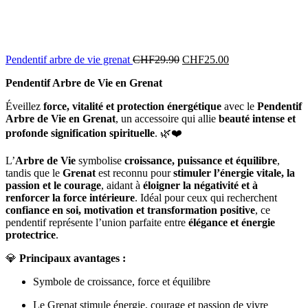
Le
Le
Pendentif arbre de vie grenat
CHF
29.90
CHF
25.00
prix
prix
Pendentif Arbre de Vie en Grenat
initial
actuel
était :
est :
Éveillez
force, vitalité et protection énergétique
avec le
Pendentif
CHF29.90.
CHF25.00.
Arbre de Vie en Grenat
, un accessoire qui allie
beauté intense et
profonde signification spirituelle
. 🌿❤️
L’
Arbre de Vie
symbolise
croissance, puissance et équilibre
,
tandis que le
Grenat
est reconnu pour
stimuler l’énergie vitale, la
passion et le courage
, aidant à
éloigner la négativité et à
renforcer la force intérieure
. Idéal pour ceux qui recherchent
confiance en soi, motivation et transformation positive
, ce
pendentif représente l’union parfaite entre
élégance et énergie
protectrice
.
💎
Principaux avantages :
Symbole de croissance, force et équilibre
Le Grenat stimule énergie, courage et passion de vivre