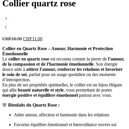
Collier quartz rose
Le
Le
CHF
16.90
CHF
11.00
prix
prix
Collier en Quartz Rose – Amour, Harmonie et Protection
initial
actuel
Émotionnelle
était :
est :
Le
collier en quartz rose
est reconnu comme la pierre de
l’amour,
CHF16.90.
CHF11.00.
de la compassion et de l’harmonie émotionnelle
. Son énergie
douce aide à
attirer l’amour, renforcer les relations et favoriser
le soin de soi
, parfait pour un usage quotidien ou des moments
d’introspection.
En plus de ses propriétés spirituelles, le collier est un bijou élégant
qui allie
beauté naturelle et style
, vous permettant de porter
énergie positive et équilibre émotionnel
partout avec vous.
🌸
Bienfaits du Quartz Rose :
Attire amour, affection et harmonie dans les relations
Favorise équilibre émotionnel et bienveillance envers soi