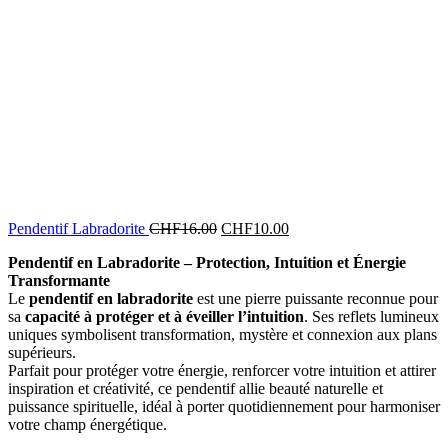
Le
Le
Pendentif Labradorite
CHF
16.00
CHF
10.00
prix
prix
Pendentif en Labradorite – Protection, Intuition et Énergie
initial
actuel
Transformante
était :
est :
Le
pendentif en labradorite
est une pierre puissante reconnue pour
CHF16.00.
CHF10.00.
sa
capacité à protéger et à éveiller l’intuition
. Ses reflets lumineux
uniques symbolisent transformation, mystère et connexion aux plans
supérieurs.
Parfait pour protéger votre énergie, renforcer votre intuition et attirer
inspiration et créativité, ce pendentif allie beauté naturelle et
puissance spirituelle, idéal à porter quotidiennement pour harmoniser
votre champ énergétique.