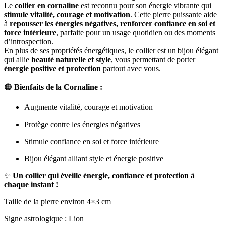
Le
collier en cornaline
est reconnu pour son énergie vibrante qui
était :
est :
stimule vitalité, courage et motivation
. Cette pierre puissante aide
CHF16.90.
CHF11.00.
à
repousser les énergies négatives, renforcer confiance en soi et
force intérieure
, parfaite pour un usage quotidien ou des moments
d’introspection.
En plus de ses propriétés énergétiques, le collier est un bijou élégant
qui allie
beauté naturelle et style
, vous permettant de porter
énergie positive et protection
partout avec vous.
🟠
Bienfaits de la Cornaline :
Augmente vitalité, courage et motivation
Protège contre les énergies négatives
Stimule confiance en soi et force intérieure
Bijou élégant alliant style et énergie positive
✨
Un collier qui éveille énergie, confiance et protection à
chaque instant !
Taille de la pierre environ 4×3 cm
Signe astrologique : Lion