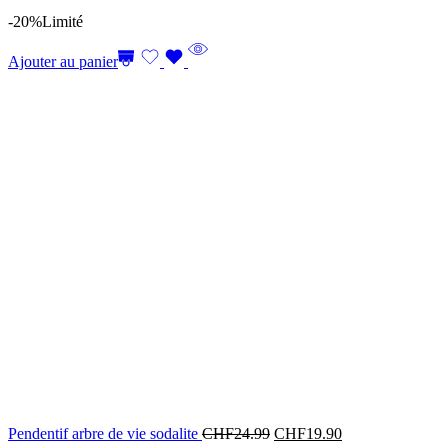
-20%
Limité
Ajouter au panier
Le
Le
Pendentif arbre de vie sodalite
CHF
24.99
CHF
19.90