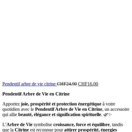
Le
Le
Pendentif arbre de vie citrine
CHF
24.90
CHF
16.00
prix
prix
Pendentif Arbre de Vie en Citrine
initial
actuel
était :
est :
Apportez
joie, prospérité et protection énergétique
à votre
CHF24.90.
CHF16.00.
quotidien avec le
Pendentif Arbre de Vie en Citrine
, un accessoire
qui allie
beauté, élégance et signification spirituelle
. 🌿✨
L’
Arbre de Vie
symbolise
croissance, force et équilibre
, tandis
que la
Citrine
est reconnue pour
attirer prospérité, énergies