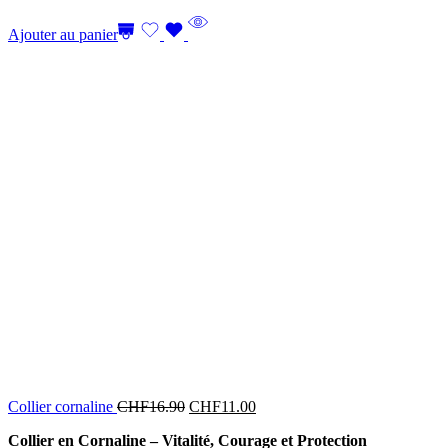
Ajouter au panier
Le
Le
Collier cornaline
CHF
16.90
CHF
11.00
prix
prix
Collier en Cornaline – Vitalité, Courage et Protection
initial
actuel