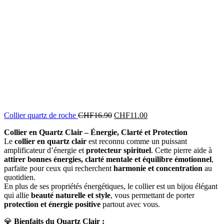
Le
Le
Collier quartz de roche
CHF
16.90
CHF
11.00
prix
prix
Collier en Quartz Clair – Énergie, Clarté et Protection
initial
actuel
Le
collier en quartz clair
est reconnu comme un puissant
était :
est :
amplificateur d’énergie et
protecteur spirituel
. Cette pierre aide à
CHF16.90.
CHF11.00.
attirer bonnes énergies, clarté mentale et équilibre émotionnel
,
parfaite pour ceux qui recherchent
harmonie et concentration
au
quotidien.
En plus de ses propriétés énergétiques, le collier est un bijou élégant
qui allie
beauté naturelle et style
, vous permettant de porter
protection et énergie positive
partout avec vous.
💎
Bienfaits du Quartz Clair :