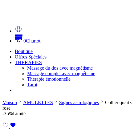
0
Chariot
Boutique
Offres Spéciales
THERAPIES
Massage du dos avec magnétisme
Massage complet avec magnétisme
Thérapie émotionnelle
Tarot
Maison
AMULETTES
Signes astrologiques
Collier quartz
rose
-35%
Limité