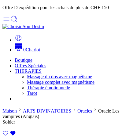
Offre D'expédition pour les achats de plus de CHF 150
0
Chariot
Boutique
Offres Spéciales
THERAPIES
Massage du dos avec magnétisme
Massage complet avec magnétisme
Thérapie émotionnelle
Tarot
Maison
ARTS DIVINATOIRES
Oracles
Oracle Les
vampires (Anglais)
Solder