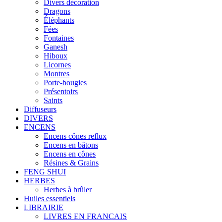
Divers décoration
Dragons
Éléphants
Fées
Fontaines
Ganesh
Hiboux
Licornes
Montres
Porte-bougies
Présentoirs
Saints
Diffuseurs
DIVERS
ENCENS
Encens cônes reflux
Encens en bâtons
Encens en cônes
Résines & Grains
FENG SHUI
HERBES
Herbes à brûler
Huiles essentiels
LIBRAIRIE
LIVRES EN FRANCAIS