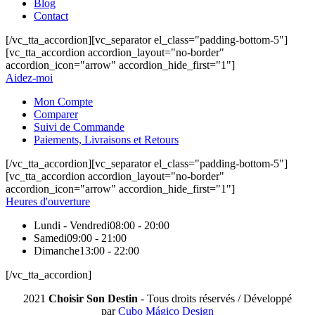
Blog
Contact
[/vc_tta_accordion][vc_separator el_class="padding-bottom-5"]
[vc_tta_accordion accordion_layout="no-border"
accordion_icon="arrow" accordion_hide_first="1"]
Aidez-moi
Mon Compte
Comparer
Suivi de Commande
Paiements, Livraisons et Retours
[/vc_tta_accordion][vc_separator el_class="padding-bottom-5"]
[vc_tta_accordion accordion_layout="no-border"
accordion_icon="arrow" accordion_hide_first="1"]
Heures d'ouverture
Lundi - Vendredi
08:00 - 20:00
Samedi
09:00 - 21:00
Dimanche
13:00 - 22:00
[/vc_tta_accordion]
2021
Choisir Son Destin
- Tous droits réservés / Développé
par
Cubo Mágico Design