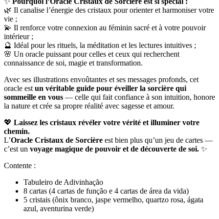
✨
Pourquoi l’Oracle Cristaux de Sorcière est si spécial :
🌿 Il canalise l’énergie des cristaux pour orienter et harmoniser votre
vie ;
💫 Il renforce votre connexion au féminin sacré et à votre pouvoir
intérieur ;
🔮 Idéal pour les rituels, la méditation et les lectures intuitives ;
🌸 Un oracle puissant pour celles et ceux qui recherchent
connaissance de soi, magie et transformation.
Avec ses illustrations envoûtantes et ses messages profonds, cet
oracle est
un véritable guide pour éveiller la sorcière qui
sommeille en vous
— celle qui fait confiance à son intuition, honore
la nature et crée sa propre réalité avec sagesse et amour.
💖
Laissez les cristaux révéler votre vérité et illuminer votre
chemin.
L’
Oracle Cristaux de Sorcière
est bien plus qu’un jeu de cartes —
c’est un
voyage magique de pouvoir et de découverte de soi.
✨
Contente :
Tabuleiro de Adivinhação
8 cartas (4 cartas de função e 4 cartas de área da vida)
5 cristais (ônix branco, jaspe vermelho, quartzo rosa, ágata
azul, aventurina verde)