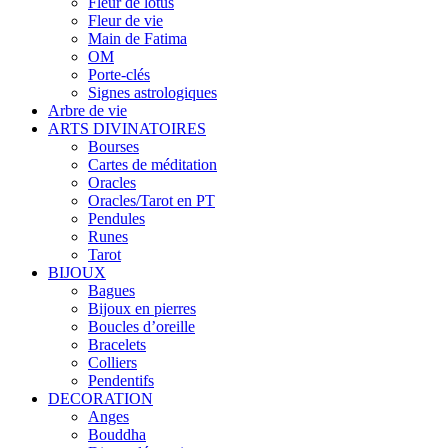
Fleur de lotus
Fleur de vie
Main de Fatima
OM
Porte-clés
Signes astrologiques
Arbre de vie
ARTS DIVINATOIRES
Bourses
Cartes de méditation
Oracles
Oracles/Tarot en PT
Pendules
Runes
Tarot
BIJOUX
Bagues
Bijoux en pierres
Boucles d’oreille
Bracelets
Colliers
Pendentifs
DECORATION
Anges
Bouddha