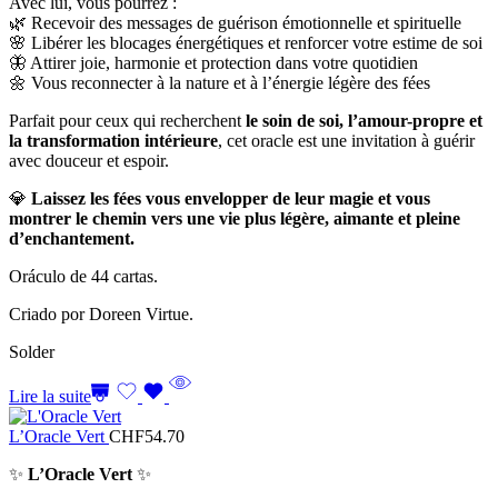
Avec lui, vous pourrez :
🌿 Recevoir des messages de guérison émotionnelle et spirituelle
🌸 Libérer les blocages énergétiques et renforcer votre estime de soi
🦋 Attirer joie, harmonie et protection dans votre quotidien
🌼 Vous reconnecter à la nature et à l’énergie légère des fées
Parfait pour ceux qui recherchent
le soin de soi, l’amour-propre et
la transformation intérieure
, cet oracle est une invitation à guérir
avec douceur et espoir.
💎
Laissez les fées vous envelopper de leur magie et vous
montrer le chemin vers une vie plus légère, aimante et pleine
d’enchantement.
Oráculo de 44 cartas.
Criado por Doreen Virtue.
Solder
Lire la suite
L’Oracle Vert
CHF
54.70
✨
L’Oracle Vert
✨