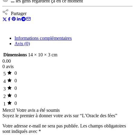
...
les gens regardent ça en ce moment
Partager
Informations complémentaires
Avis (0)
Dimensions
14 × 10 × 3 cm
0.00
0 avis
0
5
0
4
0
3
0
2
0
1
Merci!
Votre avis a été soumis
Soyez le premier à donner votre avis sur “L’Oracle des fées”
Votre adresse e-mail ne sera pas publiée.
Les champs obligatoires
sont indiqués avec
*