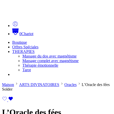
0
Chariot
Boutique
Offres Spéciales
THERAPIES
Massage du dos avec magnétisme
Massage complet avec magnétisme
Thérapie émotionnelle
Tarot
Maison
ARTS DIVINATOIRES
Oracles
L’Oracle des fées
Solder
L’Oracle des fées