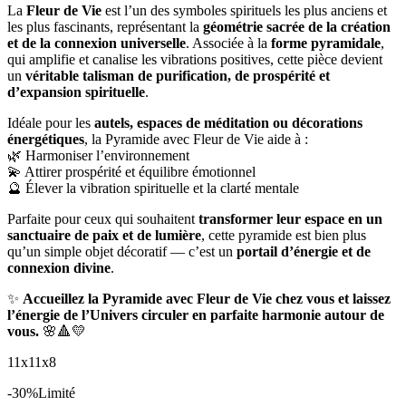
La
Fleur de Vie
est l’un des symboles spirituels les plus anciens et
les plus fascinants, représentant la
géométrie sacrée de la création
et de la connexion universelle
. Associée à la
forme pyramidale
,
qui amplifie et canalise les vibrations positives, cette pièce devient
un
véritable talisman de purification, de prospérité et
d’expansion spirituelle
.
Idéale pour les
autels, espaces de méditation ou décorations
énergétiques
, la Pyramide avec Fleur de Vie aide à :
🌿 Harmoniser l’environnement
💫 Attirer prospérité et équilibre émotionnel
🔮 Élever la vibration spirituelle et la clarté mentale
Parfaite pour ceux qui souhaitent
transformer leur espace en un
sanctuaire de paix et de lumière
, cette pyramide est bien plus
qu’un simple objet décoratif — c’est un
portail d’énergie et de
connexion divine
.
✨
Accueillez la Pyramide avec Fleur de Vie chez vous et laissez
l’énergie de l’Univers circuler en parfaite harmonie autour de
vous.
🌸🔺💛
11x11x8
-30%
Limité