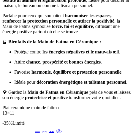
beauté artisanale et signification profonde
, idéale pour décorer la
maison, le bureau ou comme talisman personnel.
Parfaite pour ceux qui souhaitent
harmoniser les espaces,
renforcer la protection personnelle et attirer la positivité
, la
Main de Fatma symbolise
force, foi et équilibre
, diffusant une
énergie positive partout où elle se trouve.
🔮
Bienfaits de la Main de Fatma en Céramique :
Protège contre
les énergies négatives et le mauvais œil
.
Attire
chance, prospérité et bonnes énergies
.
Favorise
harmonie, équilibre et protection personnelle
.
Idéale pour
décoration énergétique et talisman personnel
.
💎 Gardez la
Main de Fatma en Céramique
près de vous et laissez
son énergie
protectrice et positive
transformer votre quotidien.
Plat céramique main de fatima
13×11
-35%
Limité