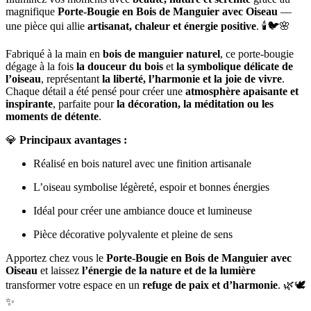
magnifique
Porte-Bougie en Bois de Manguier avec Oiseau
—
une pièce qui allie
artisanat, chaleur et énergie positive
. 🕯️🐦🌸
Fabriqué à la main en
bois de manguier naturel
, ce porte-bougie
dégage à la fois
la douceur du bois
et
la symbolique délicate de
l’oiseau
, représentant
la liberté, l’harmonie et la joie de vivre
.
Chaque détail a été pensé pour créer une
atmosphère apaisante et
inspirante
, parfaite pour
la décoration, la méditation ou les
moments de détente
.
💎
Principaux avantages :
Réalisé en bois naturel avec une finition artisanale
L’oiseau symbolise légèreté, espoir et bonnes énergies
Idéal pour créer une ambiance douce et lumineuse
Pièce décorative polyvalente et pleine de sens
Apportez chez vous le
Porte-Bougie en Bois de Manguier avec
Oiseau
et laissez
l’énergie de la nature et de la lumière
transformer votre espace en un
refuge de paix et d’harmonie
. 🌿🕊️
✨