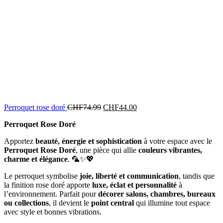
Perroquet rose doré
CHF
74.99
CHF
44.00
Perroquet Rose Doré
Apportez
beauté, énergie et sophistication
à votre espace avec le
Perroquet Rose Doré
, une pièce qui allie
couleurs vibrantes,
charme et élégance
. 🦜✨💖
Le perroquet symbolise
joie, liberté et communication
, tandis que
la finition rose doré apporte
luxe, éclat et personnalité
à
l’environnement. Parfait pour
décorer salons, chambres, bureaux
ou collections
, il devient le
point central
qui illumine tout espace
avec style et bonnes vibrations.