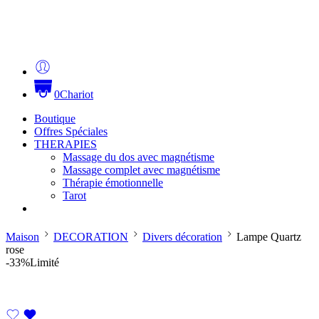
0
Chariot
Boutique
Offres Spéciales
THERAPIES
Massage du dos avec magnétisme
Massage complet avec magnétisme
Thérapie émotionnelle
Tarot
Maison
DECORATION
Divers décoration
Lampe Quartz
rose
-33%
Limité