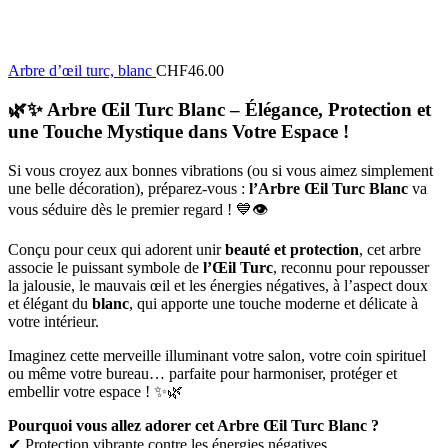
Arbre d’œil turc, blanc
CHF
46.00
🌿✨
Arbre Œil Turc Blanc – Élégance, Protection et
une Touche Mystique dans Votre Espace !
Si vous croyez aux bonnes vibrations (ou si vous aimez simplement
une belle décoration), préparez-vous :
l’Arbre Œil Turc Blanc
va
vous séduire dès le premier regard ! 💙👁️
Conçu pour ceux qui adorent unir
beauté et protection
, cet arbre
associe le puissant symbole de
l’Œil Turc
, reconnu pour repousser
la jalousie, le mauvais œil et les énergies négatives, à l’aspect doux
et élégant du
blanc
, qui apporte une touche moderne et délicate à
votre intérieur.
Imaginez cette merveille illuminant votre salon, votre coin spirituel
ou même votre bureau… parfaite pour harmoniser, protéger et
embellir votre espace ! ✨🌿
Pourquoi vous allez adorer cet Arbre Œil Turc Blanc ?
✔ Protection vibrante contre les énergies négatives