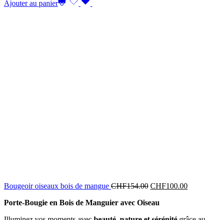
Ajouter au panier
Bougeoir oiseaux bois de mangue
CHF
154.00
CHF
100.00
Porte-Bougie en Bois de Manguier avec Oiseau
Illuminez vos moments avec
beauté, nature et sérénité
grâce au