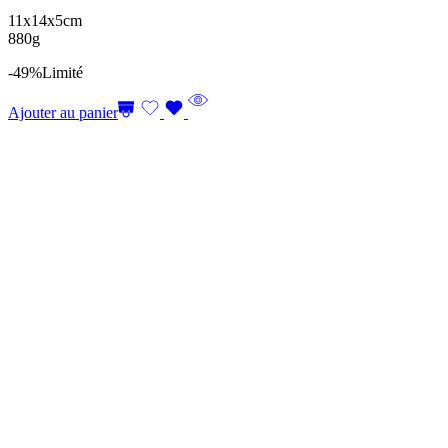
11x14x5cm
880g
-49%
Limité
Ajouter au panier