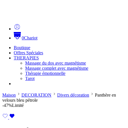
0
Chariot
Boutique
Offres Spéciales
THERAPIES
Massage du dos avec magnétisme
Massage complet avec magnétisme
Thérapie émotionnelle
Tarot
Maison
DECORATION
Divers décoration
Panthère en
velours bleu pétrole
-47%
Limité