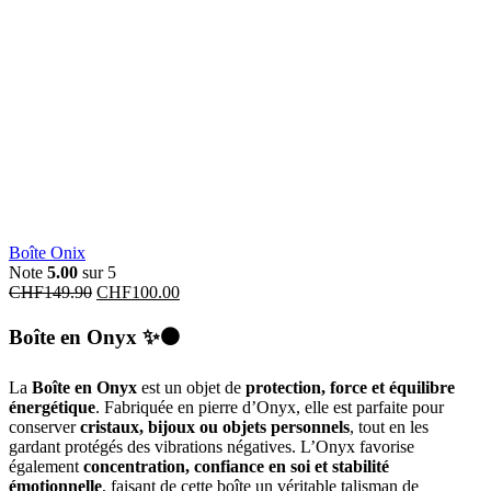
Boîte Onix
Note
5.00
sur 5
CHF
149.90
CHF
100.00
Boîte en Onyx
✨⚫
La
Boîte en Onyx
est un objet de
protection, force et équilibre
énergétique
. Fabriquée en pierre d’Onyx, elle est parfaite pour
conserver
cristaux, bijoux ou objets personnels
, tout en les
gardant protégés des vibrations négatives. L’Onyx favorise
également
concentration, confiance en soi et stabilité
émotionnelle
, faisant de cette boîte un véritable talisman de