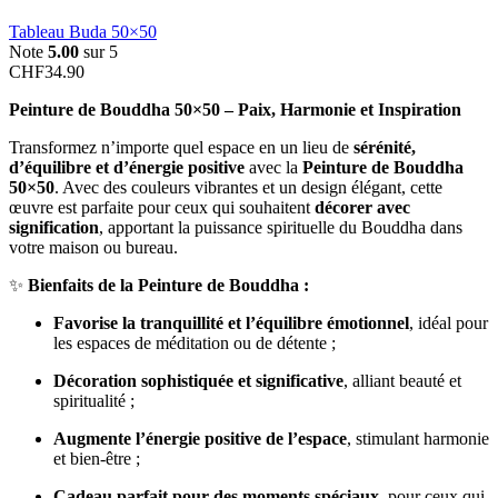
Tableau Buda 50×50
Note
5.00
sur 5
CHF
34.90
Peinture de Bouddha 50×50 – Paix, Harmonie et Inspiration
Transformez n’importe quel espace en un lieu de
sérénité,
d’équilibre et d’énergie positive
avec la
Peinture de Bouddha
50×50
. Avec des couleurs vibrantes et un design élégant, cette
œuvre est parfaite pour ceux qui souhaitent
décorer avec
signification
, apportant la puissance spirituelle du Bouddha dans
votre maison ou bureau.
✨
Bienfaits de la Peinture de Bouddha :
Favorise la tranquillité et l’équilibre émotionnel
, idéal pour
les espaces de méditation ou de détente ;
Décoration sophistiquée et significative
, alliant beauté et
spiritualité ;
Augmente l’énergie positive de l’espace
, stimulant harmonie
et bien-être ;
Cadeau parfait pour des moments spéciaux
, pour ceux qui