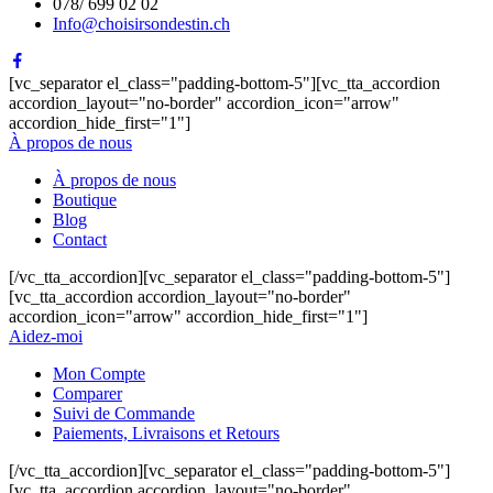
078/ 699 02 02
Info@choisirsondestin.ch
[vc_separator el_class="padding-bottom-5"][vc_tta_accordion
accordion_layout="no-border" accordion_icon="arrow"
accordion_hide_first="1"]
À propos de nous
À propos de nous
Boutique
Blog
Contact
[/vc_tta_accordion][vc_separator el_class="padding-bottom-5"]
[vc_tta_accordion accordion_layout="no-border"
accordion_icon="arrow" accordion_hide_first="1"]
Aidez-moi
Mon Compte
Comparer
Suivi de Commande
Paiements, Livraisons et Retours
[/vc_tta_accordion][vc_separator el_class="padding-bottom-5"]
[vc_tta_accordion accordion_layout="no-border"