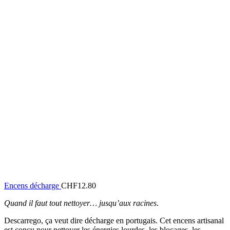
Encens décharge
CHF
12.80
Quand il faut tout nettoyer… jusqu’aux racines
.
Descarrego, ça veut dire décharge en portugais. Cet encens artisanal
est conçu pour nettoyer les énergies lourdes, les blocages, les