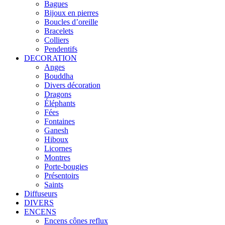
Bagues
Bijoux en pierres
Boucles d’oreille
Bracelets
Colliers
Pendentifs
DECORATION
Anges
Bouddha
Divers décoration
Dragons
Éléphants
Fées
Fontaines
Ganesh
Hiboux
Licornes
Montres
Porte-bougies
Présentoirs
Saints
Diffuseurs
DIVERS
ENCENS
Encens cônes reflux