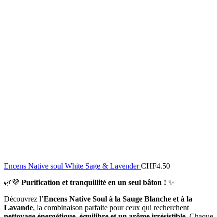
Encens Native soul White Sage & Lavender
CHF
4.50
🌿💜
Purification et tranquillité en un seul bâton !
✨
Découvrez l’
Encens Native Soul à la Sauge Blanche et à la
Lavande
, la combinaison parfaite pour ceux qui recherchent
nettoyage énergétique, équilibre et un arôme irrésistible
. Chaque