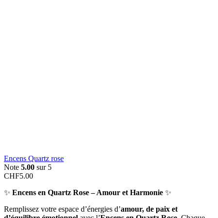
Encens Quartz rose
Note
5.00
sur 5
CHF
5.00
✨
Encens en Quartz Rose – Amour et Harmonie
✨
Remplissez votre espace d’énergies d’
amour, de paix et
d’équilibre émotionnel
avec l’
Encens en Quartz Rose
. Chaque