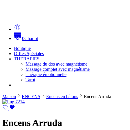
0
Chariot
Boutique
Offres Spéciales
THERAPIES
Massage du dos avec magnétisme
Massage complet avec magnétisme
Thérapie émotionnelle
Tarot
Maison
ENCENS
Encens en bâtons
Encens Arruda
Encens Arruda