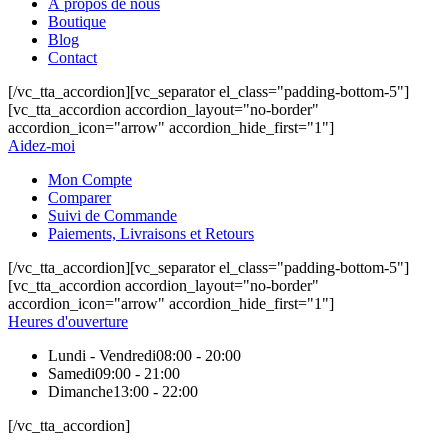
À propos de nous
Boutique
Blog
Contact
[/vc_tta_accordion][vc_separator el_class="padding-bottom-5"]
[vc_tta_accordion accordion_layout="no-border"
accordion_icon="arrow" accordion_hide_first="1"]
Aidez-moi
Mon Compte
Comparer
Suivi de Commande
Paiements, Livraisons et Retours
[/vc_tta_accordion][vc_separator el_class="padding-bottom-5"]
[vc_tta_accordion accordion_layout="no-border"
accordion_icon="arrow" accordion_hide_first="1"]
Heures d'ouverture
Lundi - Vendredi
08:00 - 20:00
Samedi
09:00 - 21:00
Dimanche
13:00 - 22:00
[/vc_tta_accordion]