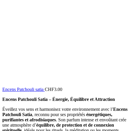
Encens Patchouli satia
CHF
3.00
Encens Patchouli Satia – Énergie, Équilibre et Attraction
Éveillez vos sens et harmonisez votre environnement avec l’
Encens
Patchouli Satia
, reconnu pour ses propriétés
énergétiques,
purifiantes et afrodisiaques
. Son parfum intense et envoûtant crée
une atmosphère d’
équilibre, de protection et de connexion
spirituelle
, idéale pour les rituels, la méditation ou les moments