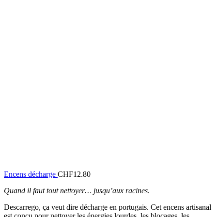
Encens décharge
CHF
12.80
Quand il faut tout nettoyer… jusqu’aux racines
.
Descarrego, ça veut dire décharge en portugais. Cet encens artisanal
est conçu pour nettoyer les énergies lourdes, les blocages, les