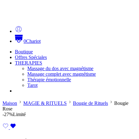
0
Chariot
Boutique
Offres Spéciales
THERAPIES
Massage du dos avec magnétisme
Massage complet avec magnétisme
Thérapie émotionnelle
Tarot
Maison
MAGIE & RITUELS
Bougie de Rituels
Bougie
Rose
-27%
Limité