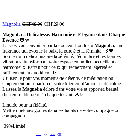
Magnolia
CHF
49.90
CHF
29.00
Magnolia – Délicatesse, Harmonie et Élégance dans Chaque
Essence 🌸✨
Laissez-vous envoûter par la douceur florale du
Magnolia
, une
fragrance qui évoque la paix, la pureté et la féminité. 🌿💖
Son parfum délicat inspire la sérénité, l’équilibre et les bonnes
vibrations, transformant votre espace en un lieu accueillant et
harmonieux. Parfait pour ceux qui recherchent légèreté et
raffinement au quotidien. 💫
Utilisez-le pour vos moments de détente, de méditation ou
simplement pour parfumer votre intérieur d’amour et de calme.
Laissez la
Magnolia
éclore dans votre vie et apportez beauté,
douceur et bien-être à chaque instant. 🌸✨
Liquide pour la fidélité.
Mettre quelques goutes dana les habits de votre compagne ou
compagnon
-39%
Limité