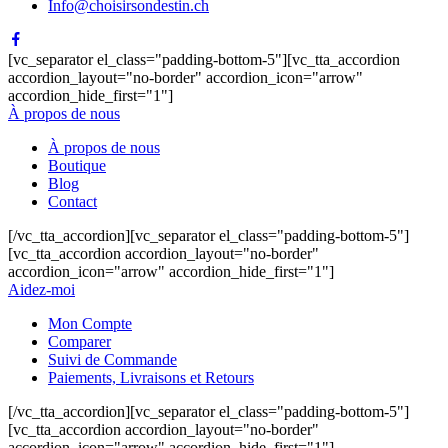
Info@choisirsondestin.ch
[vc_separator el_class="padding-bottom-5"][vc_tta_accordion
accordion_layout="no-border" accordion_icon="arrow"
accordion_hide_first="1"]
À propos de nous
À propos de nous
Boutique
Blog
Contact
[/vc_tta_accordion][vc_separator el_class="padding-bottom-5"]
[vc_tta_accordion accordion_layout="no-border"
accordion_icon="arrow" accordion_hide_first="1"]
Aidez-moi
Mon Compte
Comparer
Suivi de Commande
Paiements, Livraisons et Retours
[/vc_tta_accordion][vc_separator el_class="padding-bottom-5"]
[vc_tta_accordion accordion_layout="no-border"
accordion_icon="arrow" accordion_hide_first="1"]