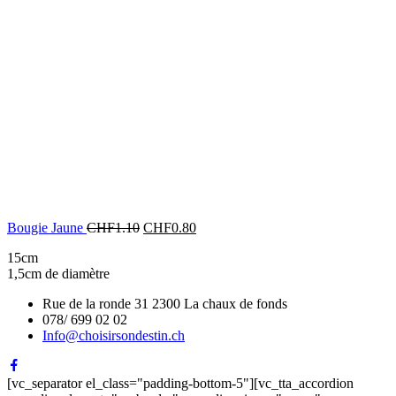
Bougie Jaune
CHF
1.10
CHF
0.80
15cm
1,5cm de diamètre
Rue de la ronde 31 2300 La chaux de fonds
078/ 699 02 02
Info@choisirsondestin.ch
[vc_separator el_class="padding-bottom-5"][vc_tta_accordion