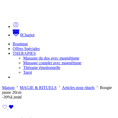
0
Chariot
Boutique
Offres Spéciales
THERAPIES
Massage du dos avec magnétisme
Massage complet avec magnétisme
Thérapie émotionnelle
Tarot
Maison
MAGIE & RITUELS
Articles pour rituels
Bougie
jaune 20cm
-39%
Limité