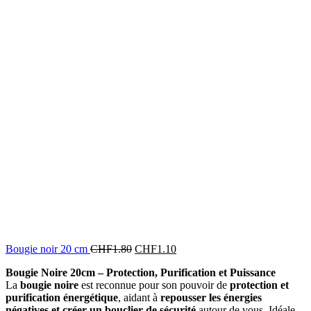
Bougie noir 20 cm
CHF
1.80
CHF
1.10
Bougie Noire 20cm – Protection, Purification et Puissance
La
bougie noire
est reconnue pour son pouvoir de
protection et
purification énergétique
, aidant à
repousser les énergies
négatives et créer un bouclier de sécurité
autour de vous. Idéale