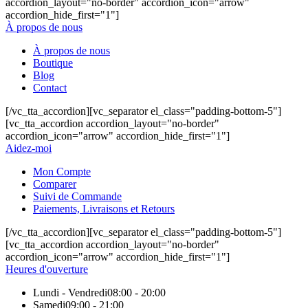
accordion_layout="no-border" accordion_icon="arrow"
accordion_hide_first="1"]
À propos de nous
À propos de nous
Boutique
Blog
Contact
[/vc_tta_accordion][vc_separator el_class="padding-bottom-5"]
[vc_tta_accordion accordion_layout="no-border"
accordion_icon="arrow" accordion_hide_first="1"]
Aidez-moi
Mon Compte
Comparer
Suivi de Commande
Paiements, Livraisons et Retours
[/vc_tta_accordion][vc_separator el_class="padding-bottom-5"]
[vc_tta_accordion accordion_layout="no-border"
accordion_icon="arrow" accordion_hide_first="1"]
Heures d'ouverture
Lundi - Vendredi
08:00 - 20:00
Samedi
09:00 - 21:00