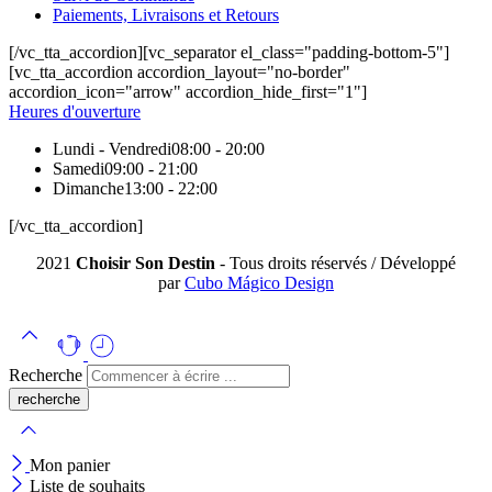
Paiements, Livraisons et Retours
[/vc_tta_accordion][vc_separator el_class="padding-bottom-5"]
[vc_tta_accordion accordion_layout="no-border"
accordion_icon="arrow" accordion_hide_first="1"]
Heures d'ouverture
Lundi - Vendredi
08:00 - 20:00
Samedi
09:00 - 21:00
Dimanche
13:00 - 22:00
[/vc_tta_accordion]
2021
Choisir Son Destin
- Tous droits réservés / Développé
par
Cubo Mágico Design
Recherche
Mon panier
Liste de souhaits