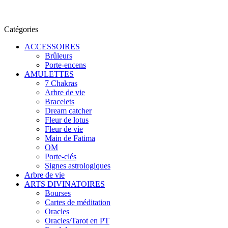
Catégories
ACCESSOIRES
Brûleurs
Porte-encens
AMULETTES
7 Chakras
Arbre de vie
Bracelets
Dream catcher
Fleur de lotus
Fleur de vie
Main de Fatima
OM
Porte-clés
Signes astrologiques
Arbre de vie
ARTS DIVINATOIRES
Bourses
Cartes de méditation
Oracles
Oracles/Tarot en PT