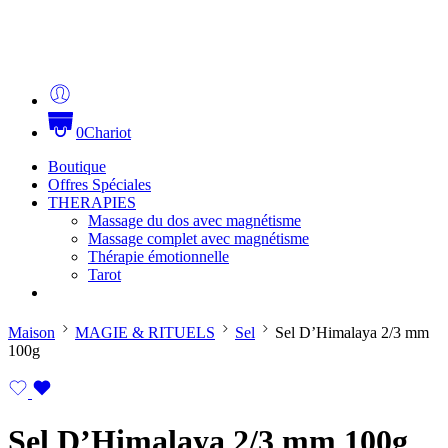
0
Chariot
Boutique
Offres Spéciales
THERAPIES
Massage du dos avec magnétisme
Massage complet avec magnétisme
Thérapie émotionnelle
Tarot
Maison
MAGIE & RITUELS
Sel
Sel D’Himalaya 2/3 mm
100g
Sel D’Himalaya 2/3 mm 100g