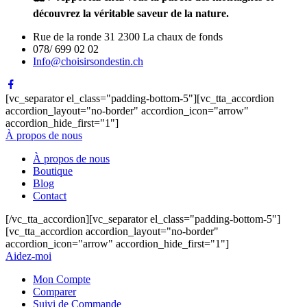
découvrez la véritable saveur de la nature.
Rue de la ronde 31 2300 La chaux de fonds
078/ 699 02 02
Info@choisirsondestin.ch
[vc_separator el_class="padding-bottom-5"][vc_tta_accordion
accordion_layout="no-border" accordion_icon="arrow"
accordion_hide_first="1"]
À propos de nous
À propos de nous
Boutique
Blog
Contact
[/vc_tta_accordion][vc_separator el_class="padding-bottom-5"]
[vc_tta_accordion accordion_layout="no-border"
accordion_icon="arrow" accordion_hide_first="1"]
Aidez-moi
Mon Compte
Comparer
Suivi de Commande