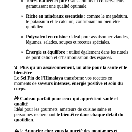
100% naturel et pur :
sans additifs ni conservateurs,
garantissant une qualité optimale.
Riche en minéraux essentiels :
comme le magnésium,
le potassium et le calcium, contribuant au bien-être
quotidien.
Polyvalent en cuisine :
idéal pour assaisonner viandes,
légumes, salades, soupes et recettes spéciales.
Énergie et équilibre :
utilisé également dans les rituels
de purification et d’harmonisation des espaces.
💫
Plus qu’un assaisonnement, un allié pour la santé et le
bien-être
Le
Sel Fin de l’Himalaya
transforme vos recettes en
moments de
saveurs intenses, énergie positive et soin du
corps
.
🎁
Cadeau parfait pour ceux qui apprécient santé et
qualité
Idéal pour les gourmets, amateurs de cuisine saine et
personnes recherchant
le bien-être dans chaque détail du
quotidien
.
🏔️✨
Apportez chez vous la pureté des montagnes et