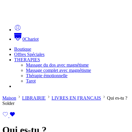
0
Chariot
Boutique
Offres Spéciales
THERAPIES
Massage du dos avec magnétisme
Massage complet avec magnétisme
Thérapie émotionnelle
Tarot
Maison
LIBRAIRIE
LIVRES EN FRANCAIS
Qui es-tu ?
Solder
Qui es-tu ?