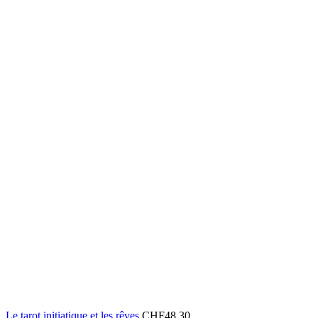
Le tarot initiatique et les rêves
CHF
48.30