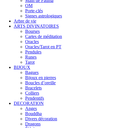
Main de Fatima
OM
Porte-clés
Signes astrologiques
Arbre de vie
ARTS DIVINATOIRES
Bourses
Cartes de méditation
Oracles
Oracles/Tarot en PT
Pendules
Runes
Tarot
BIJOUX
Bagues
Bijoux en pierres
Boucles d’oreille
Bracelets
Colliers
Pendentifs
DECORATION
Anges
Bouddha
Divers décoration
Dragons