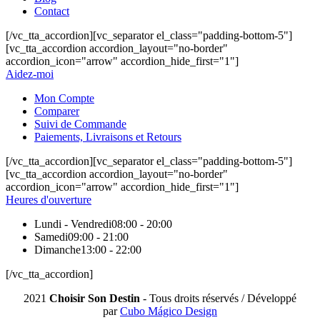
Contact
[/vc_tta_accordion][vc_separator el_class="padding-bottom-5"]
[vc_tta_accordion accordion_layout="no-border"
accordion_icon="arrow" accordion_hide_first="1"]
Aidez-moi
Mon Compte
Comparer
Suivi de Commande
Paiements, Livraisons et Retours
[/vc_tta_accordion][vc_separator el_class="padding-bottom-5"]
[vc_tta_accordion accordion_layout="no-border"
accordion_icon="arrow" accordion_hide_first="1"]
Heures d'ouverture
Lundi - Vendredi
08:00 - 20:00
Samedi
09:00 - 21:00
Dimanche
13:00 - 22:00
[/vc_tta_accordion]
2021
Choisir Son Destin
- Tous droits réservés / Développé
par
Cubo Mágico Design