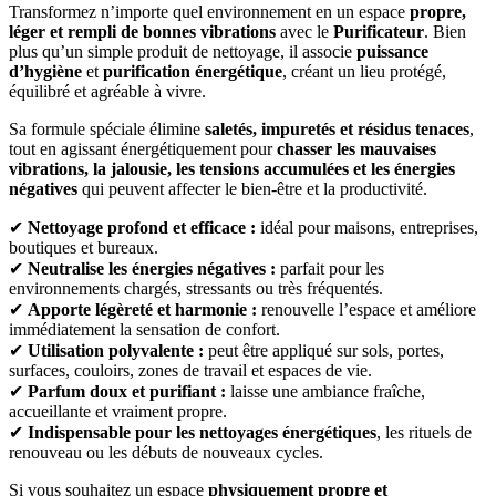
Transformez n’importe quel environnement en un espace
propre,
léger et rempli de bonnes vibrations
avec le
Purificateur
. Bien
plus qu’un simple produit de nettoyage, il associe
puissance
d’hygiène
et
purification énergétique
, créant un lieu protégé,
équilibré et agréable à vivre.
Sa formule spéciale élimine
saletés, impuretés et résidus tenaces
,
tout en agissant énergétiquement pour
chasser les mauvaises
vibrations, la jalousie, les tensions accumulées et les énergies
négatives
qui peuvent affecter le bien-être et la productivité.
✔
Nettoyage profond et efficace :
idéal pour maisons, entreprises,
boutiques et bureaux.
✔
Neutralise les énergies négatives :
parfait pour les
environnements chargés, stressants ou très fréquentés.
✔
Apporte légèreté et harmonie :
renouvelle l’espace et améliore
immédiatement la sensation de confort.
✔
Utilisation polyvalente :
peut être appliqué sur sols, portes,
surfaces, couloirs, zones de travail et espaces de vie.
✔
Parfum doux et purifiant :
laisse une ambiance fraîche,
accueillante et vraiment propre.
✔
Indispensable pour les nettoyages énergétiques
, les rituels de
renouveau ou les débuts de nouveaux cycles.
Si vous souhaitez un espace
physiquement propre et