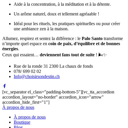
Aide à la concentration, à la méditation et à la détente.
Un arôme naturel, doux et tellement agréaable !
Idéal pour les rituels, les pratiques spirituelles ou pour créer
une ambiance zen à la maison.
Allumez, respirez et sentez la différence : le
Palo Santo
transforme
n’importe quel espace en
coin de paix, d’équilibre et de bonnes
énergies
.
Ceux qui essaient…
deviennent fans tout de suite
! 🌬️✨
Rue de la ronde 31 2300 La chaux de fonds
078/ 699 02 02
Info@choisirsondestin.ch
[vc_separator el_class="padding-bottom-5"][vc_tta_accordion
accordion_layout="no-border" accordion_icon="arrow"
accordion_hide_first="1"]
À propos de nous
À propos de nous
Boutique
Blog