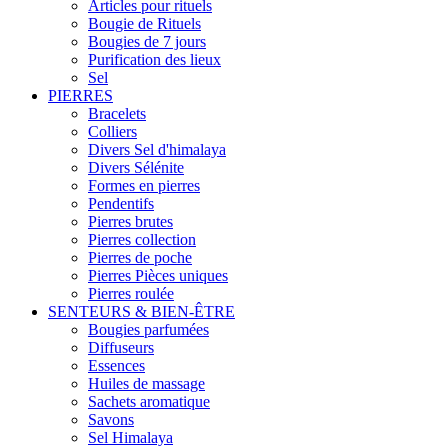
Articles pour rituels
Bougie de Rituels
Bougies de 7 jours
Purification des lieux
Sel
PIERRES
Bracelets
Colliers
Divers Sel d'himalaya
Divers Sélénite
Formes en pierres
Pendentifs
Pierres brutes
Pierres collection
Pierres de poche
Pierres Pièces uniques
Pierres roulée
SENTEURS & BIEN-ÊTRE
Bougies parfumées
Diffuseurs
Essences
Huiles de massage
Sachets aromatique
Savons
Sel Himalaya