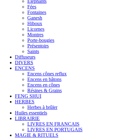
Éléphants
Fées
Fontaines
Ganesh
Hiboux
Licornes
Montres
Porte-bougies
Présentoirs
Saints
Diffuseurs
DIVERS
ENCENS
Encens cônes reflux
Encens en bâtons
Encens en cônes
Résines & Grains
FENG SHUI
HERBES
Herbes à brûler
Huiles essentiels
LIBRAIRIE
LIVRES EN FRANCAIS
LIVRES EN PORTUGAIS
MAGIE & RITUELS