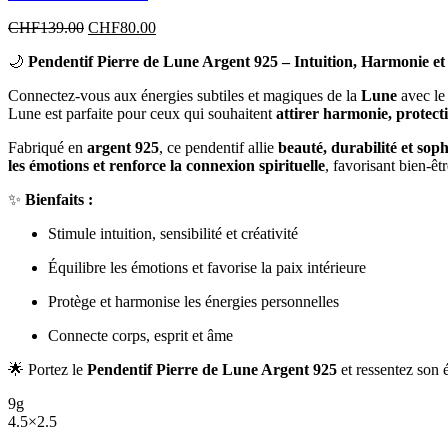
CHF
139.00
CHF
80.00
🌙
Pendentif Pierre de Lune Argent 925 – Intuition, Harmonie e
Connectez-vous aux énergies subtiles et magiques de la
Lune
avec l
Lune est parfaite pour ceux qui souhaitent
attirer harmonie, protect
Fabriqué en
argent 925
, ce pendentif allie
beauté, durabilité et soph
les émotions et renforce la connexion spirituelle
, favorisant bien-êtr
✨
Bienfaits :
Stimule intuition, sensibilité et créativité
Équilibre les émotions et favorise la paix intérieure
Protège et harmonise les énergies personnelles
Connecte corps, esprit et âme
🌟 Portez le
Pendentif Pierre de Lune Argent 925
et ressentez son 
9g
4.5×2.5