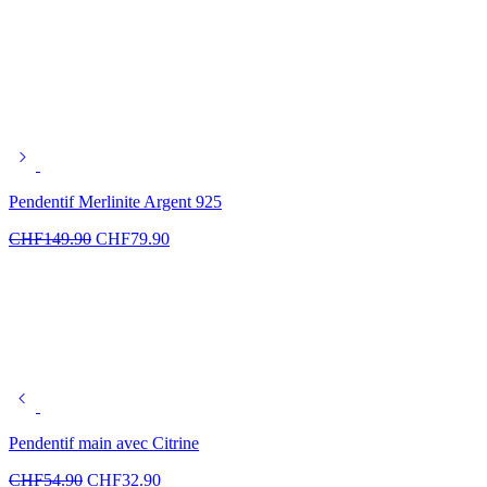
Pendentif Merlinite Argent 925
CHF
149.90
CHF
79.90
Pendentif main avec Citrine
CHF
54.90
CHF
32.90