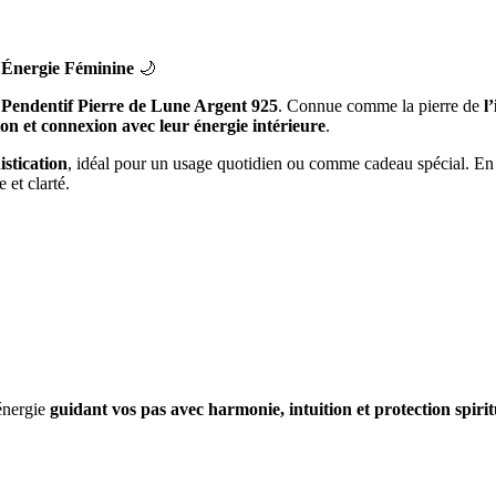
t Énergie Féminine
🌙
e
Pendentif Pierre de Lune Argent 925
. Connue comme la pierre de
l
ion et connexion avec leur énergie intérieure
.
istication
, idéal pour un usage quotidien ou comme cadeau spécial. En
e et clarté.
énergie
guidant vos pas avec harmonie, intuition et protection spirit