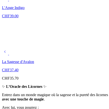
L'Ange Indigo
CHF
39.00
La Sagesse d'Avalon
CHF
37.40
CHF
35.70
✨
L’Oracle des Licornes
✨
Entrez dans un monde magique où la sagesse et la pureté des licornes 
avec une touche de magie
.
Avec lui, vous pourrez :