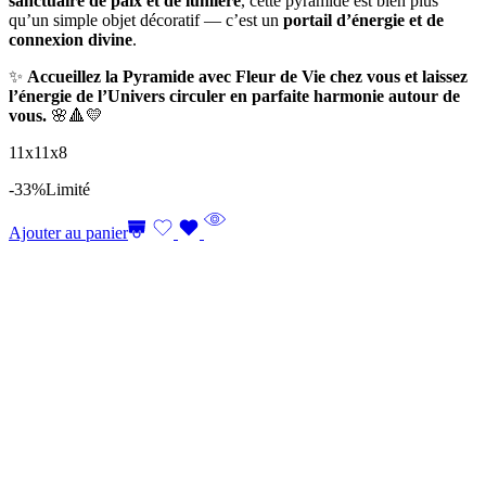
sanctuaire de paix et de lumière
, cette pyramide est bien plus
qu’un simple objet décoratif — c’est un
portail d’énergie et de
connexion divine
.
✨
Accueillez la Pyramide avec Fleur de Vie chez vous et laissez
l’énergie de l’Univers circuler en parfaite harmonie autour de
vous.
🌸🔺💛
11x11x8
-33%
Limité
Ajouter au panier