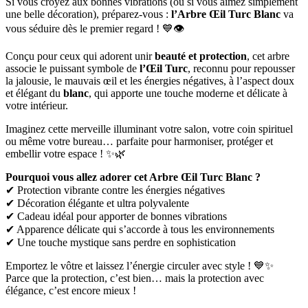
Si vous croyez aux bonnes vibrations (ou si vous aimez simplement
une belle décoration), préparez-vous :
l’Arbre Œil Turc Blanc
va
vous séduire dès le premier regard ! 💙👁️
Conçu pour ceux qui adorent unir
beauté et protection
, cet arbre
associe le puissant symbole de
l’Œil Turc
, reconnu pour repousser
la jalousie, le mauvais œil et les énergies négatives, à l’aspect doux
et élégant du
blanc
, qui apporte une touche moderne et délicate à
votre intérieur.
Imaginez cette merveille illuminant votre salon, votre coin spirituel
ou même votre bureau… parfaite pour harmoniser, protéger et
embellir votre espace ! ✨🌿
Pourquoi vous allez adorer cet Arbre Œil Turc Blanc ?
✔ Protection vibrante contre les énergies négatives
✔ Décoration élégante et ultra polyvalente
✔ Cadeau idéal pour apporter de bonnes vibrations
✔ Apparence délicate qui s’accorde à tous les environnements
✔ Une touche mystique sans perdre en sophistication
Emportez le vôtre et laissez l’énergie circuler avec style ! 💙✨
Parce que la protection, c’est bien… mais la protection avec
élégance, c’est encore mieux !