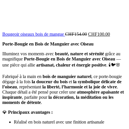
Bougeoir oiseaux bois de mangue
CHF
154.00
CHF
100.00
Porte-Bougie en Bois de Manguier avec Oiseau
Illuminez vos moments avec
beauté, nature et sérénité
grâce au
magnifique
Porte-Bougie en Bois de Manguier avec Oiseau
—
une pièce qui allie
artisanat, chaleur et énergie positive
. 🕯️🐦🌸
Fabriqué à la main en
bois de manguier naturel
, ce porte-bougie
dégage à la fois
la douceur du bois
et
la symbolique délicate de
l’oiseau
, représentant
la liberté, l’harmonie et la joie de vivre
.
Chaque détail a été pensé pour créer une
atmosphère apaisante et
inspirante
, parfaite pour
la décoration, la méditation ou les
moments de détente
.
💎
Principaux avantages :
Réalisé en bois naturel avec une finition artisanale