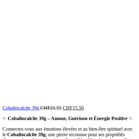
Cobaltocalcite 39g
CHF
21.55
CHF
15.50
✨
Cobaltocalcite 39g – Amour, Guérison et Énergie Positive
✨
Connectez-vous aux émotions élevées et au bien-être spirituel avec
le
Cobaltocalcite 39g
, une pierre reconnue pour ses propriétés