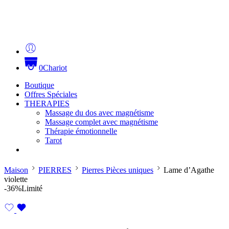
0
Chariot
Boutique
Offres Spéciales
THERAPIES
Massage du dos avec magnétisme
Massage complet avec magnétisme
Thérapie émotionnelle
Tarot
Maison
PIERRES
Pierres Pièces uniques
Lame d’Agathe
violette
-36%
Limité