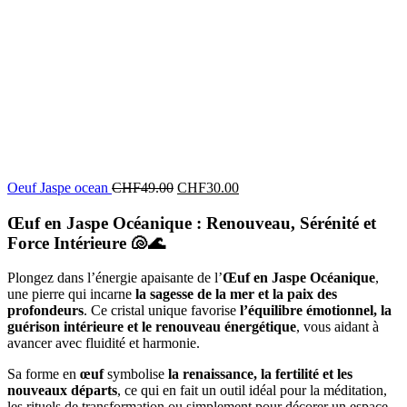
Oeuf Jaspe ocean
CHF
49.00
CHF
30.00
Œuf en Jaspe Océanique : Renouveau, Sérénité et
Force Intérieure
🐚🌊
Plongez dans l’énergie apaisante de l’
Œuf en Jaspe Océanique
,
une pierre qui incarne
la sagesse de la mer et la paix des
profondeurs
. Ce cristal unique favorise
l’équilibre émotionnel, la
guérison intérieure et le renouveau énergétique
, vous aidant à
avancer avec fluidité et harmonie.
Sa forme en
œuf
symbolise
la renaissance, la fertilité et les
nouveaux départs
, ce qui en fait un outil idéal pour la méditation,
les rituels de transformation ou simplement pour décorer un espace