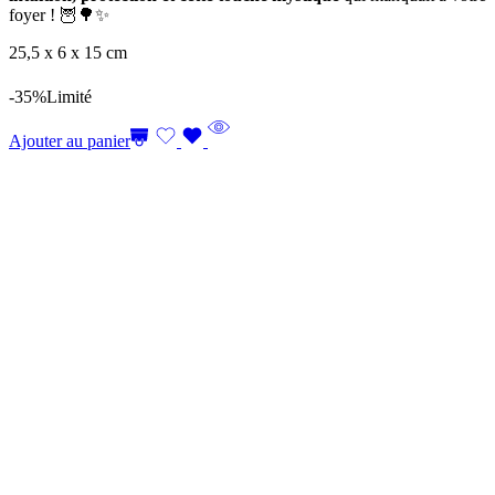
foyer ! 🦉🌳✨
25,5 x 6 x 15 cm
-35%
Limité
Ajouter au panier