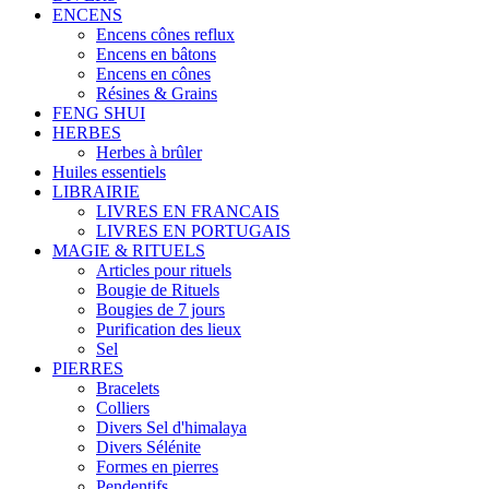
ENCENS
Encens cônes reflux
Encens en bâtons
Encens en cônes
Résines & Grains
FENG SHUI
HERBES
Herbes à brûler
Huiles essentiels
LIBRAIRIE
LIVRES EN FRANCAIS
LIVRES EN PORTUGAIS
MAGIE & RITUELS
Articles pour rituels
Bougie de Rituels
Bougies de 7 jours
Purification des lieux
Sel
PIERRES
Bracelets
Colliers
Divers Sel d'himalaya
Divers Sélénite
Formes en pierres
Pendentifs