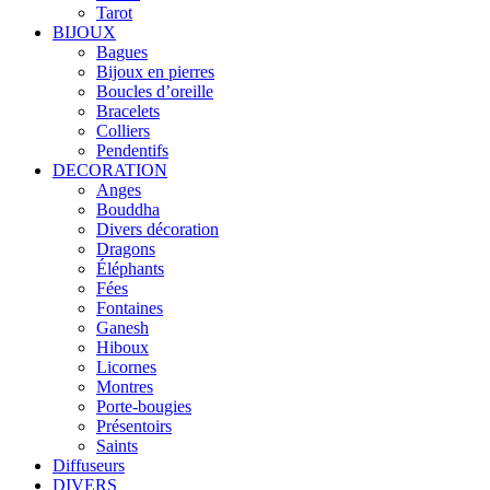
Tarot
BIJOUX
Bagues
Bijoux en pierres
Boucles d’oreille
Bracelets
Colliers
Pendentifs
DECORATION
Anges
Bouddha
Divers décoration
Dragons
Éléphants
Fées
Fontaines
Ganesh
Hiboux
Licornes
Montres
Porte-bougies
Présentoirs
Saints
Diffuseurs
DIVERS