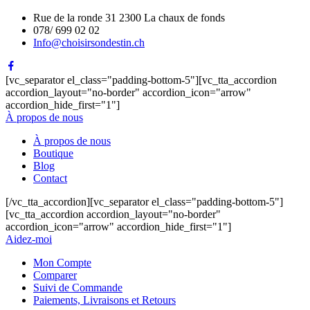
Rue de la ronde 31 2300 La chaux de fonds
078/ 699 02 02
Info@choisirsondestin.ch
[vc_separator el_class="padding-bottom-5"][vc_tta_accordion
accordion_layout="no-border" accordion_icon="arrow"
accordion_hide_first="1"]
À propos de nous
À propos de nous
Boutique
Blog
Contact
[/vc_tta_accordion][vc_separator el_class="padding-bottom-5"]
[vc_tta_accordion accordion_layout="no-border"
accordion_icon="arrow" accordion_hide_first="1"]
Aidez-moi
Mon Compte
Comparer
Suivi de Commande
Paiements, Livraisons et Retours