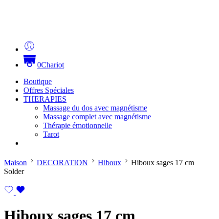
0
Chariot
Boutique
Offres Spéciales
THERAPIES
Massage du dos avec magnétisme
Massage complet avec magnétisme
Thérapie émotionnelle
Tarot
Maison
DECORATION
Hiboux
Hiboux sages 17 cm
Solder
Hiboux sages 17 cm