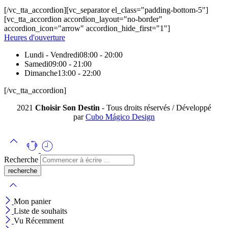
[/vc_tta_accordion][vc_separator el_class="padding-bottom-5"]
[vc_tta_accordion accordion_layout="no-border"
accordion_icon="arrow" accordion_hide_first="1"]
Heures d'ouverture
Lundi - Vendredi
08:00 - 20:00
Samedi
09:00 - 21:00
Dimanche
13:00 - 22:00
[/vc_tta_accordion]
2021
Choisir Son Destin
- Tous droits réservés / Développé
par
Cubo Mágico Design
Recherche
Mon panier
Liste de souhaits
Vu Récemment