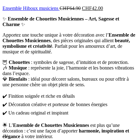
Ensemble Hiboux musiciens
CHF
64.90
CHF
42.00
✨
Ensemble de Chouettes Musiciennes – Art, Sagesse et
Charme
✨
Apportez une touche unique à votre décoration avec l’
Ensemble de
Chouettes Musiciennes
, des pièces originales qui allient
beauté,
symbolisme et créativité
. Parfait pour les amoureux d’art, de
musique et de spiritualité.
🦉
Chouettes
: symboles de sagesse, d’intuition et de protection.
🎶
Musique
: représente la joie, l’harmonie et les bonnes vibrations
dans l’espace.
💎
Bienfaits
: idéal pour décorer salons, bureaux ou pour offrir à
une personne chère un objet plein de sens.
✔️ Finition soignée et riche en détails
✔️ Décoration créative et porteuse de bonnes énergies
✔️ Un cadeau original et inspirant
🌟 L’
Ensemble de Chouettes Musiciennes
est plus qu’une
décoration : c’est une façon d’apporter
harmonie, inspiration et
élégance
à votre intérieur.