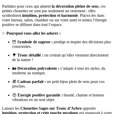
Parfaites pour ceux qui aiment
la décoration pleine de sens
, ces
petites chouettes ne sont pas seulement un ornement : elles
symbolisent
intuition, protection et harmonie
. Placez-les dans
votre bureau, salon, chambre ou sur votre autel et sentez l’énergie
positive se diffuser dans tout l’espace.
✨
Pourquoi vous allez les adorer :
🦉
Symbole de sagesse :
protège et inspire des décisions plus
conscientes.
🌳
Tronc détaillé :
on croirait qu’elles viennent directement
de la nature !
🏡
Décoration polyvalente :
s’adapte à tous les styles, du
moderne au rustique.
🎁
Cadeau parfait :
un petit bijou plein de sens pour vos
proches.
😍
Énergie positive garantie :
beauté, charme et bonnes
vibrations en un seul objet.
Laissez les
Chouettes Sages sur Tronc d’Arbre
apporter
intuition, protection et cette touche mystique
qui manquait à votre