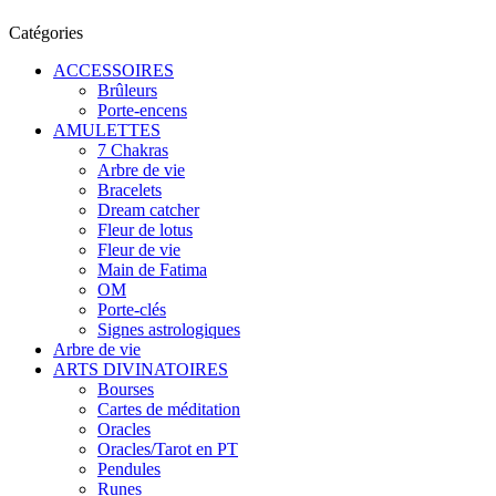
Catégories
ACCESSOIRES
Brûleurs
Porte-encens
AMULETTES
7 Chakras
Arbre de vie
Bracelets
Dream catcher
Fleur de lotus
Fleur de vie
Main de Fatima
OM
Porte-clés
Signes astrologiques
Arbre de vie
ARTS DIVINATOIRES
Bourses
Cartes de méditation
Oracles
Oracles/Tarot en PT
Pendules
Runes