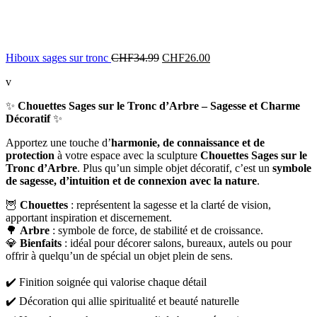
Hiboux sages sur tronc
CHF
34.99
CHF
26.00
v
✨
Chouettes Sages sur le Tronc d’Arbre – Sagesse et Charme
Décoratif
✨
Apportez une touche d’
harmonie, de connaissance et de
protection
à votre espace avec la sculpture
Chouettes Sages sur le
Tronc d’Arbre
. Plus qu’un simple objet décoratif, c’est un
symbole
de sagesse, d’intuition et de connexion avec la nature
.
🦉
Chouettes
: représentent la sagesse et la clarté de vision,
apportant inspiration et discernement.
🌳
Arbre
: symbole de force, de stabilité et de croissance.
💎
Bienfaits
: idéal pour décorer salons, bureaux, autels ou pour
offrir à quelqu’un de spécial un objet plein de sens.
✔️ Finition soignée qui valorise chaque détail
✔️ Décoration qui allie spiritualité et beauté naturelle