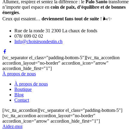
Allumez, respirez et sentez la différence : le
Palo Santo
transforme
n’importe quel espace en
coin de paix, d’équilibre et de bonnes
énergies
.
Ceux qui essaient…
deviennent fans tout de suite
! 🌬️✨
Rue de la ronde 31 2300 La chaux de fonds
078/ 699 02 02
Info@choisirsondestin.ch
[vc_separator el_class="padding-bottom-5"][vc_tta_accordion
accordion_layout="no-border" accordion_icon="arrow"
accordion_hide_first="1"]
À propos de nous
À propos de nous
Boutique
Blog
Contact
[/vc_tta_accordion][vc_separator el_class="padding-bottom-5"]
[vc_tta_accordion accordion_layout="no-border"
accordion_icon="arrow" accordion_hide_first="1"]
Aidez-moi