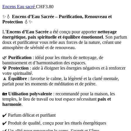
Encens Eau sacré
CHF
3.80
✨💧
Encens d’Eau Sacrée – Purification, Renouveau et
Protection
💧✨
L’
Encens d’Eau Sacrée
a été conçu pour apporter
nettoyage
énergétique, paix spirituelle et équilibre émotionnel
. Son parfum
doux et purificateur vous relie aux forces de la nature, créant une
atmosphère de sérénité et de renouveau.
🌿
Purification
: idéal pour les rituels de nettoyage, de
bannissement et d’harmonisation des espaces.
💎
Protection
: aide à éloigner les énergies négatives et à renforcer
votre spiritualité.
🧘
Équilibre
: favorise le calme, la légèreté et la clarté mentale,
parfait pour les moments de méditation et de prière.
🏡
Utilisation polyvalente
: recommandé pour la maison, les
temples, le lieu de travail ou tout espace nécessitant
paix et
harmonie
.
✔️ Parfum délicat et purifiant
✔️ Produit de qualité, conçu pour les rituels énergétiques
✔️ Un allié pour renouveler le corps, l’esprit et l’âme