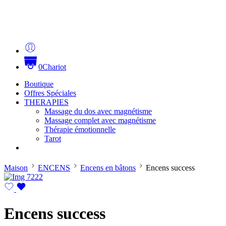
0
Chariot
Boutique
Offres Spéciales
THERAPIES
Massage du dos avec magnétisme
Massage complet avec magnétisme
Thérapie émotionnelle
Tarot
Maison
ENCENS
Encens en bâtons
Encens success
Encens success