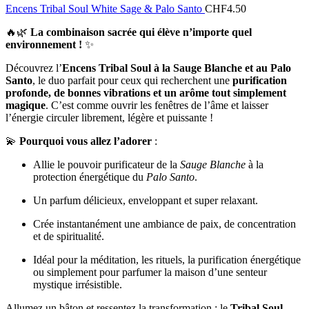
Encens Tribal Soul White Sage & Palo Santo
CHF
4.50
🔥🌿
La combinaison sacrée qui élève n’importe quel
environnement !
✨
Découvrez l’
Encens Tribal Soul à la Sauge Blanche et au Palo
Santo
, le duo parfait pour ceux qui recherchent une
purification
profonde, de bonnes vibrations et un arôme tout simplement
magique
. C’est comme ouvrir les fenêtres de l’âme et laisser
l’énergie circuler librement, légère et puissante !
💫
Pourquoi vous allez l’adorer
:
Allie le pouvoir purificateur de la
Sauge Blanche
à la
protection énergétique du
Palo Santo
.
Un parfum délicieux, enveloppant et super relaxant.
Crée instantanément une ambiance de paix, de concentration
et de spiritualité.
Idéal pour la méditation, les rituels, la purification énergétique
ou simplement pour parfumer la maison d’une senteur
mystique irrésistible.
Allumez un bâton et ressentez la transformation : le
Tribal Soul