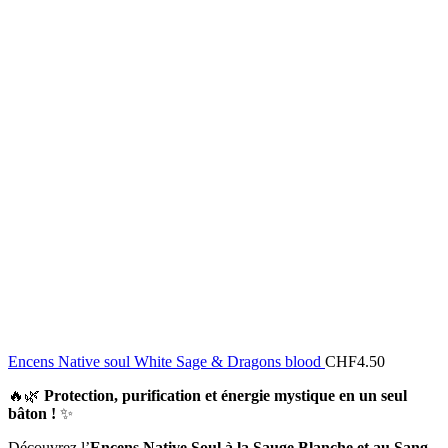
Encens Native soul White Sage & Dragons blood
CHF
4.50
🔥🌿
Protection, purification et énergie mystique en un seul
bâton !
✨
Découvrez l’
Encens Native Soul à la Sauge Blanche et au Sang