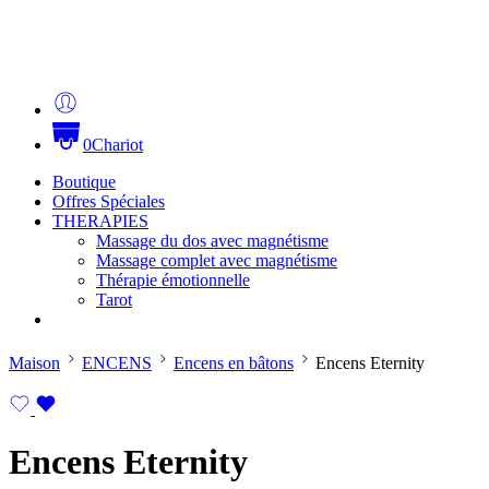
0
Chariot
Boutique
Offres Spéciales
THERAPIES
Massage du dos avec magnétisme
Massage complet avec magnétisme
Thérapie émotionnelle
Tarot
Maison
ENCENS
Encens en bâtons
Encens Eternity
Encens Eternity