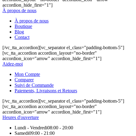
accordion_hide_first="1"]
À propos de nous
À propos de nous
Boutique
Blog
Contact
[/vc_tta_accordion][vc_separator el_class="padding-bottom-5"]
[vc_tta_accordion accordion_layout="no-border"
accordion_icon="arrow" accordion_hide_first="1"]
Aidez-moi
Mon Compte
Comparer
Suivi de Commande
Paiements, Livraisons et Retours
[/vc_tta_accordion][vc_separator el_class="padding-bottom-5"]
[vc_tta_accordion accordion_layout="no-border"
accordion_icon="arrow" accordion_hide_first="1"]
Heures d'ouverture
Lundi - Vendredi
08:00 - 20:00
Samedi
09:00 - 21:00