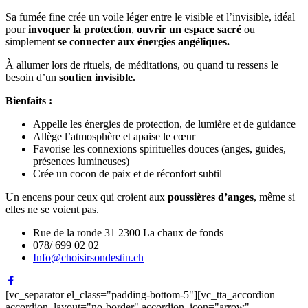
Sa fumée fine crée un voile léger entre le visible et l’invisible, idéal
pour
invoquer la
protection
,
ouvrir un espace sacré
ou
simplement
se
connecter aux énergies angéliques.
À allumer lors de rituels, de méditations, ou quand tu ressens le
besoin d’un
soutien
invisible.
Bienfaits :
Appelle les énergies de protection, de lumière et de guidance
Allège l’atmosphère et apaise le cœur
Favorise les connexions spirituelles douces (anges, guides,
présences lumineuses)
Crée un cocon de paix et de réconfort subtil
Un encens pour ceux qui croient aux
poussières d’anges
, même si
elles ne se voient pas.
Rue de la ronde 31 2300 La chaux de fonds
078/ 699 02 02
Info@choisirsondestin.ch
[vc_separator el_class="padding-bottom-5"][vc_tta_accordion
accordion_layout="no-border" accordion_icon="arrow"