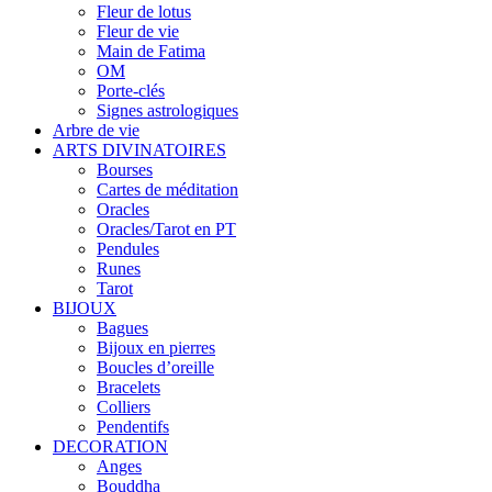
Fleur de lotus
Fleur de vie
Main de Fatima
OM
Porte-clés
Signes astrologiques
Arbre de vie
ARTS DIVINATOIRES
Bourses
Cartes de méditation
Oracles
Oracles/Tarot en PT
Pendules
Runes
Tarot
BIJOUX
Bagues
Bijoux en pierres
Boucles d’oreille
Bracelets
Colliers
Pendentifs
DECORATION
Anges
Bouddha