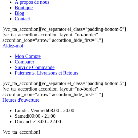
À propos de nous
Boutique
Blog
Contact
[/vc_tta_accordion][vc_separator el_class="padding-bottom-5"]
[vc_tta_accordion accordion_layout="no-border"
accordion_icon="arrow" accordion_hide_first="1"]
Aidez-moi
Mon Compte
Comparer
Suivi de Commande
Paiements, Livraisons et Retours
[/vc_tta_accordion][vc_separator el_class="padding-bottom-5"]
[vc_tta_accordion accordion_layout="no-border"
accordion_icon="arrow" accordion_hide_first="1"]
Heures d'ouverture
Lundi - Vendredi
08:00 - 20:00
Samedi
09:00 - 21:00
Dimanche
13:00 - 22:00
[/vc_tta_accordion]