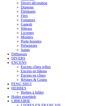
Divers décoration
Dragons
Éléphants
Fées
Fontaines
Ganesh
Hiboux
Licornes
Montres
Porte-bougies
Présentoirs
Saints
Diffuseurs
DIVERS
ENCENS
Encens cônes reflux
Encens en bâtons
Encens en cônes
Résines & Grains
FENG SHUI
HERBES
Herbes à brûler
Huiles essentiels
LIBRAIRIE
LIVRES EN FRANCAIS