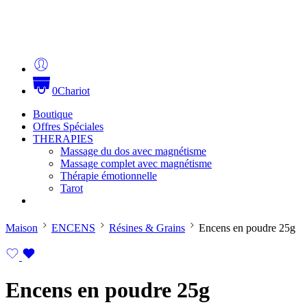
0
Chariot
Boutique
Offres Spéciales
THERAPIES
Massage du dos avec magnétisme
Massage complet avec magnétisme
Thérapie émotionnelle
Tarot
Maison
ENCENS
Résines & Grains
Encens en poudre 25g
Encens en poudre 25g