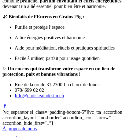
combine
praticité, parfum envoûtant et effets énergétiques
,
devenant un allié essentiel pour bien-être et harmonie.
🌿
Bienfaits de l’Encens en Grains 25g :
Purifie et protège l’espace
Attire énergies positives et harmonie
Aide pour méditation, rituels et pratiques spirituelles
Facile à utiliser, parfait pour usage quotidien
✨
Un encens qui transforme votre espace en un lieu de
protection, paix et bonnes vibrations !
Rue de la ronde 31 2300 La chaux de fonds
078/ 699 02 02
Info@choisirsondestin.ch
[vc_separator el_class="padding-bottom-5"][vc_tta_accordion
accordion_layout="no-border" accordion_icon="arrow"
accordion_hide_first="1"]
À propos de nous