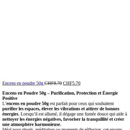
Encens en poudre 50g
CHF
8.70
CHF
5.70
Encens en Poudre 50g – Purification, Protection et Énergie
Positive
L’
encens en poudre 50g
est parfait pour ceux qui souhaitent
purifier les espaces, élever les vibrations et attirer de bonnes
énergies
. Lorsqu’il est allumé, il dégage une fumée douce qui aide à
nettoyer les énergies négatives, favoriser la tranquillité et créer
une atmosphère harmonieuse
.
Idéal pour rituels, méditation ou moments de réflexion, cet encens