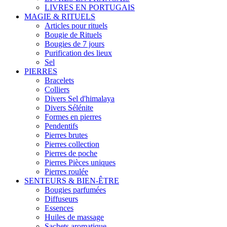
LIVRES EN PORTUGAIS
MAGIE & RITUELS
Articles pour rituels
Bougie de Rituels
Bougies de 7 jours
Purification des lieux
Sel
PIERRES
Bracelets
Colliers
Divers Sel d'himalaya
Divers Sélénite
Formes en pierres
Pendentifs
Pierres brutes
Pierres collection
Pierres de poche
Pierres Pièces uniques
Pierres roulée
SENTEURS & BIEN-ÊTRE
Bougies parfumées
Diffuseurs
Essences
Huiles de massage
Sachets aromatique