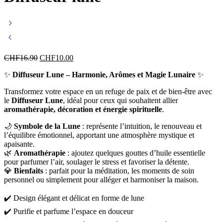
CHF
16.90
CHF
10.00
✨
Diffuseur Lune – Harmonie, Arômes et Magie Lunaire
✨
Transformez votre espace en un refuge de paix et de bien-être avec
le
Diffuseur Lune
, idéal pour ceux qui souhaitent allier
aromathérapie, décoration et énergie spirituelle
.
🌙
Symbole de la Lune
: représente l’intuition, le renouveau et
l’équilibre émotionnel, apportant une atmosphère mystique et
apaisante.
🌿
Aromathérapie
: ajoutez quelques gouttes d’huile essentielle
pour parfumer l’air, soulager le stress et favoriser la détente.
💎
Bienfaits
: parfait pour la méditation, les moments de soin
personnel ou simplement pour alléger et harmoniser la maison.
✔️ Design élégant et délicat en forme de lune
✔️ Purifie et parfume l’espace en douceur