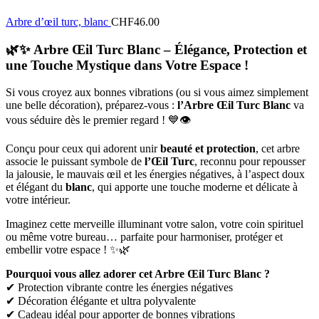
Arbre d’œil turc, blanc
CHF
46.00
🌿✨
Arbre Œil Turc Blanc – Élégance, Protection et
une Touche Mystique dans Votre Espace !
Si vous croyez aux bonnes vibrations (ou si vous aimez simplement
une belle décoration), préparez-vous :
l’Arbre Œil Turc Blanc
va
vous séduire dès le premier regard ! 💙👁️
Conçu pour ceux qui adorent unir
beauté et protection
, cet arbre
associe le puissant symbole de
l’Œil Turc
, reconnu pour repousser
la jalousie, le mauvais œil et les énergies négatives, à l’aspect doux
et élégant du
blanc
, qui apporte une touche moderne et délicate à
votre intérieur.
Imaginez cette merveille illuminant votre salon, votre coin spirituel
ou même votre bureau… parfaite pour harmoniser, protéger et
embellir votre espace ! ✨🌿
Pourquoi vous allez adorer cet Arbre Œil Turc Blanc ?
✔ Protection vibrante contre les énergies négatives
✔ Décoration élégante et ultra polyvalente
✔ Cadeau idéal pour apporter de bonnes vibrations