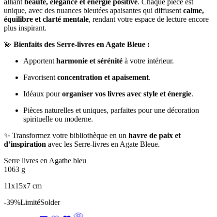
alliant
beauté, élégance et énergie positive
. Chaque pièce est
unique, avec des nuances bleutées apaisantes qui diffusent
calme,
équilibre et clarté mentale
, rendant votre espace de lecture encore
plus inspirant.
💫
Bienfaits des Serre-livres en Agate Bleue :
Apportent
harmonie et sérénité
à votre intérieur.
Favorisent
concentration et apaisement
.
Idéaux pour
organiser vos livres avec style et énergie
.
Pièces naturelles et uniques, parfaites pour une décoration
spirituelle ou moderne.
✨ Transformez votre bibliothèque en un
havre de paix et
d’inspiration
avec les Serre-livres en Agate Bleue.
Serre livres en Agathe bleu
1063 g
11x15x7 cm
-39%
Limité
Solder