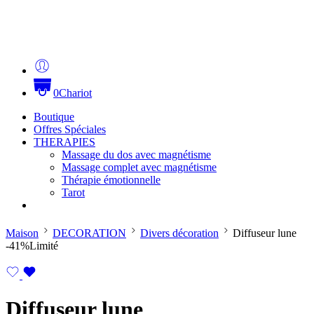
0
Chariot
Boutique
Offres Spéciales
THERAPIES
Massage du dos avec magnétisme
Massage complet avec magnétisme
Thérapie émotionnelle
Tarot
Maison
DECORATION
Divers décoration
Diffuseur lune
-41%
Limité
Diffuseur lune