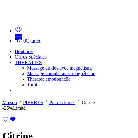
0
Chariot
Boutique
Offres Spéciales
THERAPIES
Massage du dos avec magnétisme
Massage complet avec magnétisme
Thérapie émotionnelle
Tarot
Maison
PIERRES
Pierres brutes
Citrine
-25%
Limité
Citrine