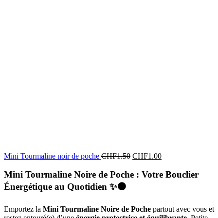
Mini Tourmaline noir de poche
CHF
1.50
CHF
1.00
Mini Tourmaline Noire de Poche : Votre Bouclier
Énergétique au Quotidien
✨⚫
Emportez la
Mini Tourmaline Noire de Poche
partout avec vous et
restez entouré(e) d’une
énergie protectrice et équilibrante
. Petite