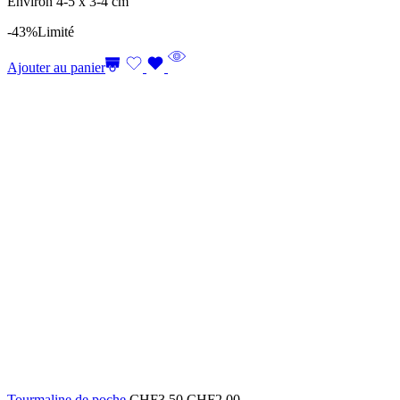
Environ 4-5 x 3-4 cm
-43%
Limité
Ajouter au panier
Tourmaline de poche
CHF
3.50
CHF
2.00