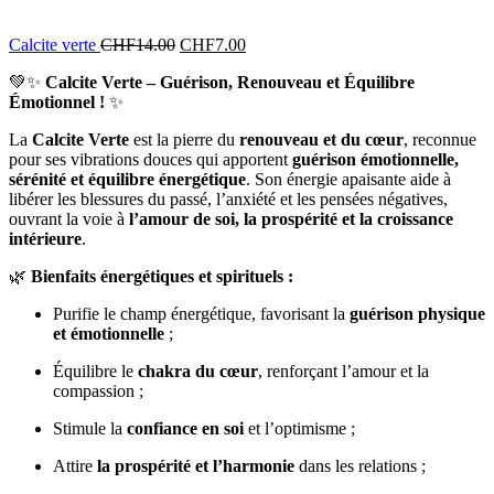
Calcite verte
CHF
14.00
CHF
7.00
💚✨
Calcite Verte – Guérison, Renouveau et Équilibre
Émotionnel !
✨
La
Calcite Verte
est la pierre du
renouveau et du cœur
, reconnue
pour ses vibrations douces qui apportent
guérison émotionnelle,
sérénité et équilibre énergétique
. Son énergie apaisante aide à
libérer les blessures du passé, l’anxiété et les pensées négatives,
ouvrant la voie à
l’amour de soi, la prospérité et la croissance
intérieure
.
🌿
Bienfaits énergétiques et spirituels :
Purifie le champ énergétique, favorisant la
guérison physique
et émotionnelle
;
Équilibre le
chakra du cœur
, renforçant l’amour et la
compassion ;
Stimule la
confiance en soi
et l’optimisme ;
Attire
la prospérité et l’harmonie
dans les relations ;