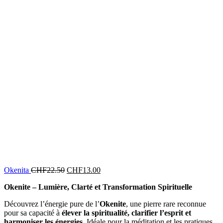
Okenita
CHF
22.50
CHF
13.00
Okenite – Lumière, Clarté et Transformation Spirituelle
Découvrez l’énergie pure de l’
Okenite
, une pierre rare reconnue
pour sa capacité à
élever la spiritualité, clarifier l’esprit et
harmoniser les énergies
. Idéale pour la méditation et les pratiques