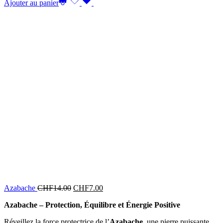
Ajouter au panier
Azabache
CHF
14.00
CHF
7.00
Azabache – Protection, Équilibre et Énergie Positive
Réveillez la force protectrice de l’
Azabache
, une pierre puissante