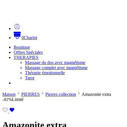
0
Chariot
Boutique
Offres Spéciales
THERAPIES
Massage du dos avec magnétisme
Massage complet avec magnétisme
Thérapie émotionnelle
Tarot
Maison
PIERRES
Pierres collection
Amazonite extra
-41%
Limité
Amazonite extra