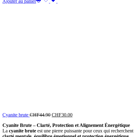
Ajouter au panier
Cyanite brute
CHF
44.90
CHF
30.00
Cyanite Brute – Clarté, Protection et Alignement Énergétique
La
cyanite brute
est une pierre puissante pour ceux qui recherchent
clarté mentale, équilibre émotionnel et protection énergétique
.