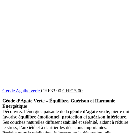
Géode Agathe verte
CHF
33.00
CHF
15.00
Géode d’Agate Verte – Équilibre, Guérison et Harmonie
Énergétique
Découvrez l’énergie apaisante de la
géode d’agate verte
, pierre qui
favorise
équilibre émotionnel, protection et guérison intérieure
.
Ses couches naturelles diffusent stabilité et sérénité, aidant à réduire
le stress, l’anxiété et à clarifier les décisions importantes.
Parfaite pour la méditation, le bureau ou la décoration, elle