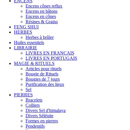
ENCENS
Encens cônes reflux
Encens en bâtons
Encens en cônes
Résines & Grains
FENG SHUI
HERBES
Herbes à brûler
Huiles essentiels
LIBRAIRIE
LIVRES EN FRANCAIS
LIVRES EN PORTUGAIS
MAGIE & RITUELS
Articles pour rituels
Bougie de Rituels
Bougies de 7 jours
Purification des lieux
Sel
PIERRES
Bracelets
Colliers
Divers Sel d'himalaya
Divers Sélénite
Formes en pierres
Pendentifs