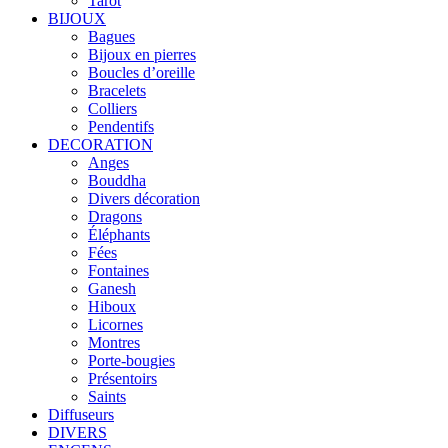
Tarot
BIJOUX
Bagues
Bijoux en pierres
Boucles d’oreille
Bracelets
Colliers
Pendentifs
DECORATION
Anges
Bouddha
Divers décoration
Dragons
Éléphants
Fées
Fontaines
Ganesh
Hiboux
Licornes
Montres
Porte-bougies
Présentoirs
Saints
Diffuseurs
DIVERS