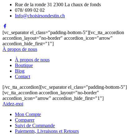
Rue de la ronde 31 2300 La chaux de fonds
078/ 699 02 02
Info@choisirsondestin.ch
[vc_separator el_class="padding-bottom-5"][vc_tta_accordion
accordion_layout="no-border" accordion_icon="arrow"
accordion_hide_first="1"]
À propos de nous
À propos de nous
Boutique
Blog
Contact
[/vc_tta_accordion][vc_separator el_class="padding-bottom-5"]
[vc_tta_accordion accordion_layout="no-border"
accordion_icon="arrow" accordion_hide_first="1"]
Aidez-moi
Mon Compte
Comparer
Suivi de Commande
Paiements, Livraisons et Retours