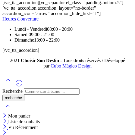
[/vc_tta_accordion][vc_separator el_class="padding-bottom-5"]
[vc_tta_accordion accordion_layout="no-border"
accordion_icon="arrow" accordion_hide_first="1"]
Heures d'ouverture
Lundi - Vendredi
08:00 - 20:00
Samedi
09:00 - 21:00
Dimanche
13:00 - 22:00
[/vc_tta_accordion]
2021
Choisir Son Destin
- Tous droits réservés / Développé
par
Cubo Mágico Design
Recherche
Mon panier
Liste de souhaits
Vu Récemment