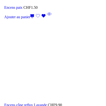
Encens paix
CHF
1.50
Ajouter au panier
Encens cône reflux Lavande
CHF
9.90